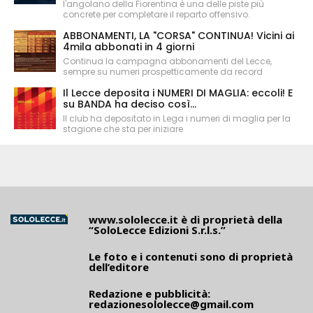
l'angolano della Fiorentina è una delle piste più
concrete per completare il reparto offensivo.
ABBONAMENTI, LA "CORSA" CONTINUA! Vicini ai
4mila abbonati in 4 giorni
Continua la campagna abbonamenti del Lecce,
sempre su numeri prospetticamente da record
Il Lecce deposita i NUMERI DI MAGLIA: eccoli! E
su BANDA ha deciso così...
Il club ha depositato in Lega i numeri di maglia per la
stagione che sta per iniziare
www.sololecce.it
è di proprietà della
“SoloLecce Edizioni S.r.l.s.”
Le foto e i contenuti sono di proprietà
dell’editore
Redazione e pubblicità:
redazionesololecce@gmail.com