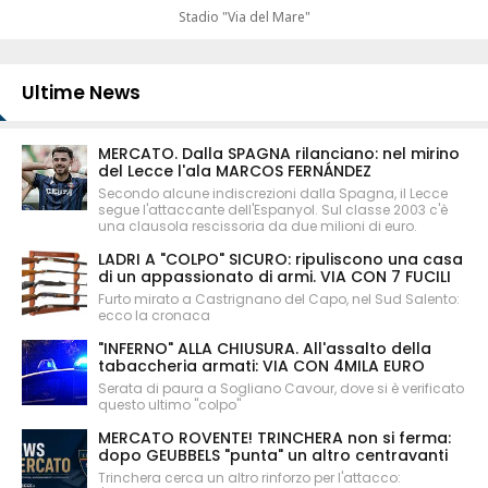
Stadio "Via del Mare"
Ultime News
MERCATO. Dalla SPAGNA rilanciano: nel mirino
del Lecce l'ala MARCOS FERNÁNDEZ
Secondo alcune indiscrezioni dalla Spagna, il Lecce
segue l'attaccante dell'Espanyol. Sul classe 2003 c'è
una clausola rescissoria da due milioni di euro.
LADRI A "COLPO" SICURO: ripuliscono una casa
di un appassionato di armi. VIA CON 7 FUCILI
Furto mirato a Castrignano del Capo, nel Sud Salento:
ecco la cronaca
"INFERNO" ALLA CHIUSURA. All'assalto della
tabaccheria armati: VIA CON 4MILA EURO
Serata di paura a Sogliano Cavour, dove si è verificato
questo ultimo "colpo"
MERCATO ROVENTE! TRINCHERA non si ferma:
dopo GEUBBELS "punta" un altro centravanti
Trinchera cerca un altro rinforzo per l'attacco: