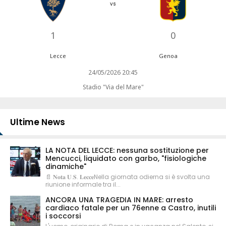
vs
1
0
Lecce
Genoa
24/05/2026 20:45
Stadio "Via del Mare"
Ultime News
LA NOTA DEL LECCE: nessuna sostituzione per
Mencucci, liquidato con garbo, "fisiologiche
dinamiche"
📄 𝐍𝐨𝐭𝐚 𝐔.𝐒. 𝐋𝐞𝐜𝐜𝐞Nella giornata odierna si è svolta una
riunione informale tra il...
ANCORA UNA TRAGEDIA IN MARE: arresto
cardiaco fatale per un 76enne a Castro, inutili
i soccorsi