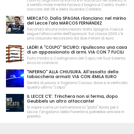
L'uomo, originario di Roma e in vacanza nel Salento, si
è sentito male mentre faceva il bagno a Castro. Inutili i
soccorsi del 118 e della Guardia Costiera.
MERCATO. Dalla SPAGNA rilanciano: nel mirino
del Lecce l'ala MARCOS FERNÁNDEZ
Secondo alcune indiscrezioni dalla Spagna, il Lecce
segue l'attaccante dell'Espanyol. Sul classe 2003 c'è
una clausola rescissoria da due milioni di euro.
LADRI A "COLPO" SICURO: ripuliscono una casa
di un appassionato di armi. VIA CON 7 FUCILI
Furto mirato a Castrignano del Capo, nel Sud Salento:
ecco la cronaca
"INFERNO" ALLA CHIUSURA. All'assalto della
tabaccheria armati: VIA CON 4MILA EURO
Serata di paura a Sogliano Cavour, dove si è verificato
questo ultimo "colpo"
IL LECCE C'E'. Trinchera non si ferma, dopo
Geubbels un altro attaccante!
Si riapre come un tormentone la "pista" Nzola per il
Lecce: l'angolano della Fiorentina potrebbe arrivare in
prestito