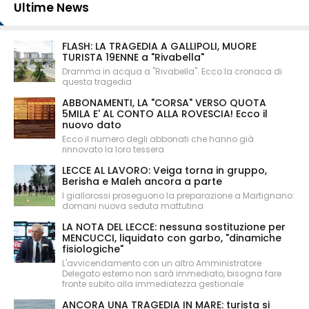
Ultime News
FLASH: LA TRAGEDIA A GALLIPOLI, MUORE
TURISTA 19ENNE a "Rivabella"
Dramma in acqua a "Rivabella". Ecco la cronaca di
questa tragedia
ABBONAMENTI, LA "CORSA" VERSO QUOTA
5MILA E' AL CONTO ALLA ROVESCIA! Ecco il
nuovo dato
Ecco il numero degli abbonati che hanno già
rinnovato la loro tessera
LECCE AL LAVORO: Veiga torna in gruppo,
Berisha e Maleh ancora a parte
I giallorossi proseguono la preparazione a Martignano:
domani nuova seduta mattutina
LA NOTA DEL LECCE: nessuna sostituzione per
MENCUCCI, liquidato con garbo, "dinamiche
fisiologiche"
L'avvicendamento con un altro Amministratore
Delegato esterno non sarà immediato, bisogna fare
fronte subito alla immediatezza gestionale
ANCORA UNA TRAGEDIA IN MARE: turista si