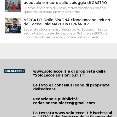
accascia e muore sulla spiaggia di CASTRO
L'uomo, originario di Roma, stava facendo il bagno
quando ha avuto un malore fatale
MERCATO. Dalla SPAGNA rilanciano: nel mirino
del Lecce l'ala MARCOS FERNÁNDEZ
Secondo alcune indiscrezioni dalla Spagna, il Lecce
segue l'attaccante dell'Espanyol. Sul classe 2003 c'è
una clausola rescissoria da due milioni di euro.
www.sololecce.it
è di proprietà della
“SoloLecce Edizioni S.r.l.s.”
Le foto e i contenuti sono di proprietà
dell’editore
Redazione e pubblicità:
redazionesololecce@gmail.com
La testata
www.sololecce.it
è iscritta al
n. 14/2014 del Registro della Stampa del