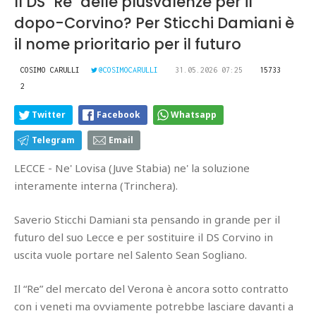
Il DS "Re" delle plusvalenze per il
dopo-Corvino? Per Sticchi Damiani è
il nome prioritario per il futuro
COSIMO CARULLI
@COSIMOCARULLI
31.05.2026 07:25
15733
2
Twitter
Facebook
Whatsapp
Telegram
Email
LECCE - Ne' Lovisa (Juve Stabia) ne' la soluzione
interamente interna (Trinchera).
Saverio Sticchi Damiani sta pensando in grande per il
futuro del suo Lecce e per sostituire il DS Corvino in
uscita vuole portare nel Salento Sean Sogliano.
Il “Re” del mercato del Verona è ancora sotto contratto
con i veneti ma ovviamente potrebbe lasciare davanti a