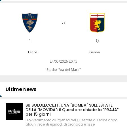
vs
1
0
Lecce
Genoa
24/05/2026 20:45
Stadio "Via del Mare"
Ultime News
Su SOLOLECCE.IT. UNA "BOMBA" SULL'ESTATE
DELLA "MOVIDA": il Questore chiude la "PRAJA"
per 15 giorni
Provvedimento d'urgenza del Questore di Lecce dopo
alcuni recenti episodi di cronaca e risse