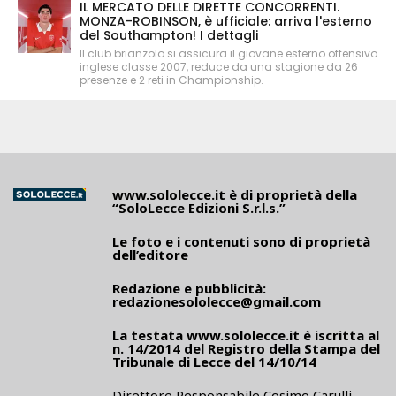
IL MERCATO DELLE DIRETTE CONCORRENTI.
MONZA-ROBINSON, è ufficiale: arriva l'esterno
del Southampton! I dettagli
Il club brianzolo si assicura il giovane esterno offensivo
inglese classe 2007, reduce da una stagione da 26
presenze e 2 reti in Championship.
www.sololecce.it
è di proprietà della
“SoloLecce Edizioni S.r.l.s.”
Le foto e i contenuti sono di proprietà
dell’editore
Redazione e pubblicità:
redazionesololecce@gmail.com
La testata
www.sololecce.it
è iscritta al
n. 14/2014 del Registro della Stampa del
Tribunale di Lecce del 14/10/14
Direttore Responsabile Cosimo Carulli