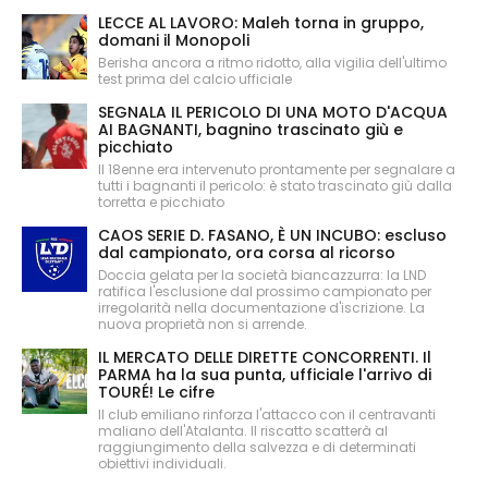
LECCE AL LAVORO: Maleh torna in gruppo,
domani il Monopoli
Berisha ancora a ritmo ridotto, alla vigilia dell'ultimo
test prima del calcio ufficiale
SEGNALA IL PERICOLO DI UNA MOTO D'ACQUA
AI BAGNANTI, bagnino trascinato giù e
picchiato
Il 18enne era intervenuto prontamente per segnalare a
tutti i bagnanti il pericolo: è stato trascinato giù dalla
torretta e picchiato
CAOS SERIE D. FASANO, È UN INCUBO: escluso
dal campionato, ora corsa al ricorso
Doccia gelata per la società biancazzurra: la LND
ratifica l'esclusione dal prossimo campionato per
irregolarità nella documentazione d'iscrizione. La
nuova proprietà non si arrende.
IL MERCATO DELLE DIRETTE CONCORRENTI. Il
PARMA ha la sua punta, ufficiale l'arrivo di
TOURÉ! Le cifre
Il club emiliano rinforza l'attacco con il centravanti
maliano dell'Atalanta. Il riscatto scatterà al
raggiungimento della salvezza e di determinati
obiettivi individuali.