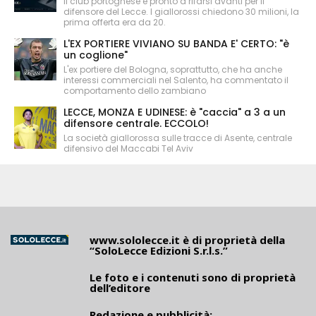
Il club portoghese è pronto a rifarsi avanti per il
difensore del Lecce. I giallorossi chiedono 30 milioni, la
prima offerta era da 20.
L'EX PORTIERE VIVIANO SU BANDA E' CERTO: "è
un coglione"
L'ex portiere del Bologna, soprattutto, che ha anche
interessi commerciali nel Salento, ha commentato il
comportamento dello zambiano
LECCE, MONZA E UDINESE: è "caccia" a 3 a un
difensore centrale. ECCOLO!
La società giallorossa sulle tracce di Asente, centrale
difensivo del Maccabi Tel Aviv
www.sololecce.it
è di proprietà della
“SoloLecce Edizioni S.r.l.s.”
Le foto e i contenuti sono di proprietà
dell’editore
Redazione e pubblicità: