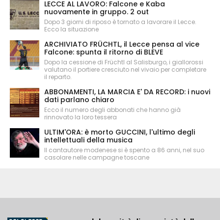
LECCE AL LAVORO: Falcone e Kaba
nuovamente in gruppo. 2 out
Dopo 3 giorni di riposo è tornato a lavorare il Lecce.
Ecco la situazione
ARCHIVIATO FRÜCHTL, il Lecce pensa al vice
Falcone: spunta il ritorno di BLEVE
Dopo la cessione di Früchtl al Salisburgo, i giallorossi
valutano il portiere cresciuto nel vivaio per completare
il reparto.
ABBONAMENTI, LA MARCIA E' DA RECORD: i nuovi
dati parlano chiaro
Ecco il numero degli abbonati che hanno già
rinnovato la loro tessera
ULTIM'ORA: è morto GUCCINI, l'ultimo degli
intellettuali della musica
Il cantautore modenese si è spento a 86 anni, nel suo
casolare nelle campagne toscane