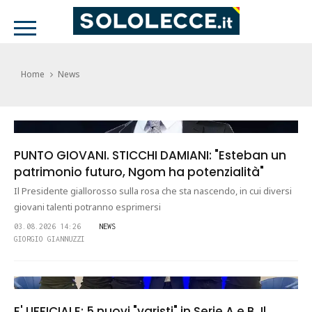
Home
News
PUNTO GIOVANI. STICCHI DAMIANI: "Esteban un
patrimonio futuro, Ngom ha potenzialità"
Il Presidente giallorosso sulla rosa che sta nascendo, in cui diversi
giovani talenti potranno esprimersi
03.08.2026 14:26
NEWS
GIORGIO GIANNUZZI
E' UFFICIALE: 5 nuovi "varisti" in Serie A e B. Il