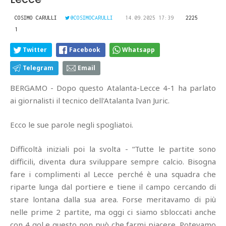
COSIMO CARULLI
@COSIMOCARULLI
14.09.2025 17:39
2225
1
Twitter
Facebook
Whatsapp
Telegram
Email
BERGAMO - Dopo questo Atalanta-Lecce 4-1 ha parlato
ai giornalisti il tecnico dell'Atalanta Ivan Juric.
Ecco le sue parole negli spogliatoi.
Difficoltà iniziali poi la svolta - “Tutte le partite sono
difficili, diventa dura sviluppare sempre calcio. Bisogna
fare i complimenti al Lecce perché è una squadra che
riparte lunga dal portiere e tiene il campo cercando di
stare lontana dalla sua area. Forse meritavamo di più
nelle prime 2 partite, ma oggi ci siamo sbloccati anche
con 4 gol e questo non può che farmi piacere. Potevamo