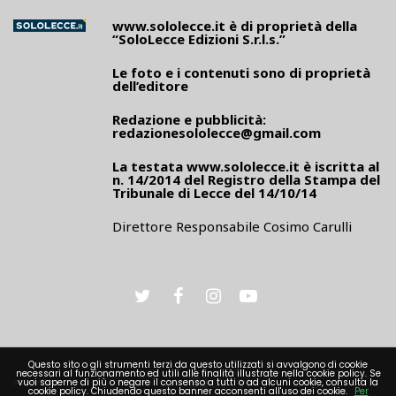
www.sololecce.it
è di proprietà della
“SoloLecce Edizioni S.r.l.s.”
Le foto e i contenuti sono di proprietà
dell’editore
Redazione e pubblicità:
redazionesololecce@gmail.com
La testata
www.sololecce.it
è iscritta al
n. 14/2014 del Registro della Stampa del
Tribunale di Lecce del 14/10/14
Direttore Responsabile Cosimo Carulli
Questo sito o gli strumenti terzi da questo utilizzati si avvalgono di cookie
necessari al funzionamento ed utili alle finalità illustrate nella cookie policy. Se
vuoi saperne di più o negare il consenso a tutti o ad alcuni cookie, consulta la
PRIVACY
cookie policy. Chiudendo questo banner acconsenti all'uso dei cookie.
Per