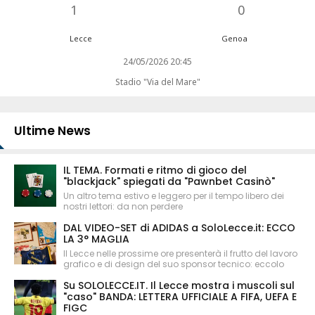
1
0
Lecce
Genoa
24/05/2026 20:45
Stadio "Via del Mare"
Ultime News
IL TEMA. Formati e ritmo di gioco del
"blackjack" spiegati da "Pawnbet Casinò"
Un altro tema estivo e leggero per il tempo libero dei
nostri lettori: da non perdere
DAL VIDEO-SET di ADIDAS a SoloLecce.it: ECCO
LA 3° MAGLIA
Il Lecce nelle prossime ore presenterà il frutto del lavoro
grafico e di design del suo sponsor tecnico: eccolo
Su SOLOLECCE.IT. Il Lecce mostra i muscoli sul
"caso" BANDA: LETTERA UFFICIALE A FIFA, UEFA E
FIGC