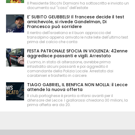
Il Presidente Sticchi Damiani ha sottoscritto e inviato un
documento sul "caso" dell'estate
E' SUBITO GEUBBELS! Il francese decide il test
amichevole, si rivede Gandelman, Di
Francesco può sorridere
Il rientro dell'israeliano e il buon approccio del
transalpino appena arrivato le note liete dell'ultimo test
prima del calcio che conta
FESTA PATRONALE SFOCIA IN VIOLENZA: 42enne
aggredisce passanti e vigili. Arrestato
L’uomo, in stato di alterazione, avrebbe prima
infastidito alcuni passanti e poi aggredito il
comandante della Polizia Locale. Arrestato dai
carabinieri e trasferito in carcere.
TIAGO GABRIEL, IL BENFICA NON MOLLA: il Lecce
attende la nuova offerta
Il club portoghese è pronto a rifarsi avanti per il
difensore del Lecce. I giallorossi chiedono 30 milioni, la
prima offerta era da 20.