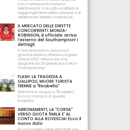
con il centravanti maliano
dell'Atalanta. Il riscatto scatterà al
raggiungimento della salvezza e di
determinati obiettivi individuali.
IL MERCATO DELLE DIRETTE
CONCORRENTI. MONZA-
ROBINSON, è ufficiale: arriva
l'esterno del Southampton! I
dettagli
Il club brianzolo si assicura il
giovane esterno offensivo inglese
classe 2007, reduce da una
stagione da 26 presenze e 2 reti in
Championship.
FLASH: LA TRAGEDIA A
GALLIPOLI, MUORE TURISTA
19ENNE a "Rivabella"
Dramma in acqua a "Rivabella".
Ecco la cronaca di questa
tragedia
ABBONAMENTI, LA "CORSA"
VERSO QUOTA 5MILA E' AL
CONTO ALLA ROVESCIA! Ecco il
nuovo dato
Ecco il numero degli abbonati che