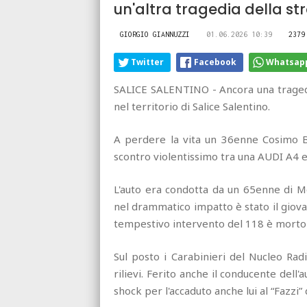
un'altra tragedia della st
GIORGIO GIANNUZZI
01.06.2026 10:39
2379
Twitter
Facebook
Whatsap
SALICE SALENTINO - Ancora una tragedia
nel territorio di Salice Salentino.
A perdere la vita un 36enne Cosimo B
scontro violentissimo tra una AUDI A4 
L'auto era condotta da un 65enne di M
nel drammatico impatto è stato il giov
tempestivo intervento del 118 è morto p
Sul posto i Carabinieri del Nucleo Rad
rilievi. Ferito anche il conducente dell
shock per l'accaduto anche lui al “Fazzi” 