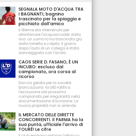
SEGNALA MOTO D'ACQUA TRA
I BAGNANTI, bagnino
trascinato per la spiaggia e
picchiato dall'amico
Il 18enne era intervenuto per
allontanare l'acquascooter dalla
riva: un uomo lo ha trascinato giù
dalla torretta e colpito. Il giorno
dopo l'auto di un collega è stata
danneggiata con l'acido.
CAOS SERIE D. FASANO, È UN
INCUBO: escluso dal
campionato, ora corsa al
ricorso
Doccia gelata per la società
biancazzurra: la LND ratifica
l'esclusione dal prossimo
campionato per irregolarità nella
documentazione d'iscrizione. La
nuova proprietà non si arrende.
IL MERCATO DELLE DIRETTE
CONCORRENTI. Il PARMA ha la
sua punta, ufficiale l'arrivo di
TOURÉ! Le cifre
Il club emiliano rinforza l'attacco