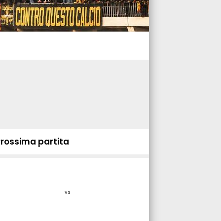
Prossima partita
vs