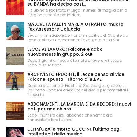
su BANDA ha deciso così...
Il club ha depositato in Lega i numeri di maglia per la
stagione che sta per iniziare
MALORE FATALE IN MARE A OTRANTO: muore
l'ex Assessore Coluccia
L'ex amministratore comunale e politico di Otranto da
tempo lottava anche contro l'avanzata della SLA
LECCE AL LAVORO: Falcone e Kaba
nuovamente in gruppo. 2 out
Dopo 3 giorni di riposo è tornato a lavorare il Lecce.
Ecco la situazione
ARCHIVIATO FRÜCHTL, il Lecce pensa al vice
Falcone: spunta il ritorno di BLEVE
Dopo la cessione di Früchtl al Salisburgo, i giallorossi
valutano il portiere cresciuto nel vivaio per completare
il reparto.
ABBONAMENTI, LA MARCIA E' DA RECORD: i nuovi
dati parlano chiaro
Ecco il numero degli abbonati che hanno già
rinnovato la loro tessera
ULTIM'ORA: è morto GUCCINI, l'ultimo degli
intellettuali della musica