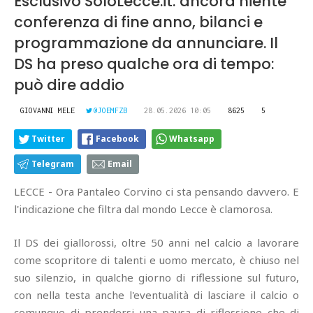
Esclusivo SoloLecce.it: ancora niente
conferenza di fine anno, bilanci e
programmazione da annunciare. Il
DS ha preso qualche ora di tempo:
può dire addio
GIOVANNI MELE
@JOEMFZB
28.05.2026 10:05
8625
5
Twitter
Facebook
Whatsapp
Telegram
Email
LECCE - Ora Pantaleo Corvino ci sta pensando davvero. E
l'indicazione che filtra dal mondo Lecce è clamorosa.
Il DS dei giallorossi, oltre 50 anni nel calcio a lavorare
come scopritore di talenti e uomo mercato, è chiuso nel
suo silenzio, in qualche giorno di riflessione sul futuro,
con nella testa anche l'eventualità di lasciare il calcio o
comunque di prendersi una pausa di riflessione che di