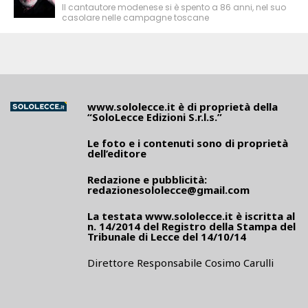
Il cantautore modenese si è spento a 86 anni, nel suo
casolare nelle campagne toscane
www.sololecce.it
è di proprietà della
“SoloLecce Edizioni S.r.l.s.”
Le foto e i contenuti sono di proprietà
dell’editore
Redazione e pubblicità:
redazionesololecce@gmail.com
La testata
www.sololecce.it
è iscritta al
n. 14/2014 del Registro della Stampa del
Tribunale di Lecce del 14/10/14
Direttore Responsabile Cosimo Carulli