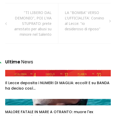
"TI LIBERO DAL
LA "BOMBA" VERSO
DEMONIO", POI L'HA
L'UFFICIALITA'. Corvino
STUPRATO: prete
al Lecce: "io
arrestato per abusi su
desideroso di riposo"
minore nel Salento
Ultime
News
Il Lecce deposita i NUMERI DI MAGLIA: eccoli! E su BANDA
ha deciso così...
MALORE FATALE IN MARE A OTRANTO: muore l'ex