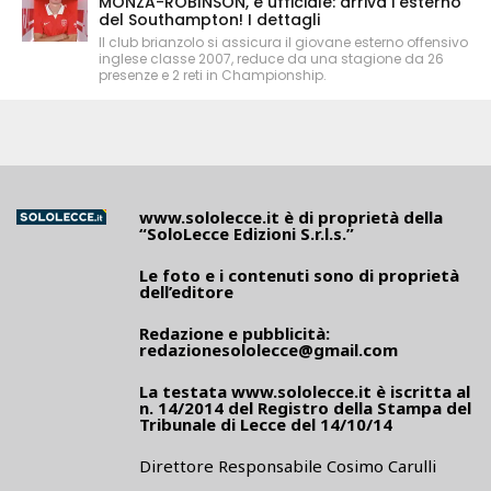
MONZA-ROBINSON, è ufficiale: arriva l'esterno
del Southampton! I dettagli
Il club brianzolo si assicura il giovane esterno offensivo
inglese classe 2007, reduce da una stagione da 26
presenze e 2 reti in Championship.
www.sololecce.it
è di proprietà della
“SoloLecce Edizioni S.r.l.s.”
Le foto e i contenuti sono di proprietà
dell’editore
Redazione e pubblicità:
redazionesololecce@gmail.com
La testata
www.sololecce.it
è iscritta al
n. 14/2014 del Registro della Stampa del
Tribunale di Lecce del 14/10/14
Direttore Responsabile Cosimo Carulli