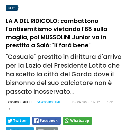
NEWS
LA A DEL RIDICOLO: combattono
l'antisemitismo vietando l'88 sulla
maglia, poi MUSSOLINI Junior va in
prestito a Salò: "lì farà bene"
"Casuale" prestito in dirittura d'arrivo
per la Lazio del Presidente Lotito che
ha scelto la città del Garda dove il
bisnonno del suo calciatore non è
passato inosservato...
COSIMO CARULLI
@COSIMOCARULLI
28.06.2023 18:32
13915
4
Twitter
Facebook
Whatsapp