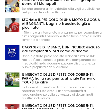
domani il Monopoli
Berisha ancora a ritmo ridotto, alla vigilia dell'ultimo
test prima del calcio ufficiale
SEGNALA IL PERICOLO DI UNA MOTO D'ACQUA
AI BAGNANTI, bagnino trascinato giù e
picchiato
Il 18enne era intervenuto prontamente per segnalare a
tutti i bagnanti il pericolo: è stato trascinato giù dalla
torretta e picchiato
CAOS SERIE D. FASANO, È UN INCUBO: escluso
dal campionato, ora corsa al ricorso
Doccia gelata per la società biancazzurra: la LND
ratifica l'esclusione dal prossimo campionato per
irregolarità nella documentazione d'iscrizione. La
nuova proprietà non si arrende.
IL MERCATO DELLE DIRETTE CONCORRENTI. Il
PARMA ha la sua punta, ufficiale l'arrivo di
TOURÉ! Le cifre
Il club emiliano rinforza l'attacco con il centravanti
maliano dell'Atalanta. Il riscatto scatterà al
raggiungimento della salvezza e di determinati
obiettivi individuali.
IL MERCATO DELLE DIRETTE CONCORRENTI.