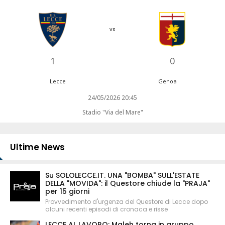
vs
1
0
Lecce
Genoa
24/05/2026 20:45
Stadio "Via del Mare"
Ultime News
Su SOLOLECCE.IT. UNA "BOMBA" SULL'ESTATE
DELLA "MOVIDA": il Questore chiude la "PRAJA"
per 15 giorni
Provvedimento d'urgenza del Questore di Lecce dopo
alcuni recenti episodi di cronaca e risse
LECCE AL LAVORO: Maleh torna in gruppo,