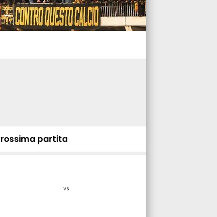
Prossima partita
vs