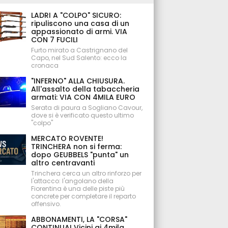
LADRI A "COLPO" SICURO:
ripuliscono una casa di un
appassionato di armi. VIA
CON 7 FUCILI
Furto mirato a Castrignano del
Capo, nel Sud Salento: ecco la
cronaca
"INFERNO" ALLA CHIUSURA.
All'assalto della tabaccheria
armati: VIA CON 4MILA EURO
Serata di paura a Sogliano Cavour,
dove si è verificato questo ultimo
"colpo"
MERCATO ROVENTE!
TRINCHERA non si ferma:
dopo GEUBBELS "punta" un
altro centravanti
Trinchera cerca un altro rinforzo per
l'attacco: l'angolano della
Fiorentina è una delle piste più
concrete per completare il reparto
offensivo.
ABBONAMENTI, LA "CORSA"
CONTINUA! Vicini ai 4mila