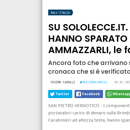
DALL'ITALIA
SU SOLOLECCE.IT. 
HANNO SPARATO A
AMMAZZARLI, le f
Ancora foto che arrivano 
cronaca che si è verificat
COSIMO CARULLI
@COSIMOCARULLI
09.02.202
Twitter
Facebook
Whatsap
SAN PIETRO VERNOTICO - I componenti 
portavalori carico di denaro sulla Brind
Carabinieri ad altezza testa, hanno spa