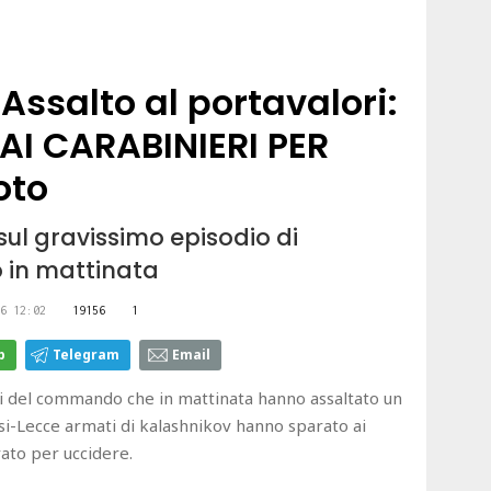
Assalto al portavalori:
I CARABINIERI PER
oto
sul gravissimo episodio di
o in mattinata
6 12:02
19156
1
p
Telegram
Email
del commando che in mattinata hanno assaltato un
isi-Lecce armati di kalashnikov hanno sparato ai
rato per uccidere.