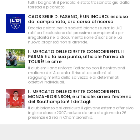
tutti i bagnanti il pericolo: è stato trascinato giù dalla
torretta e picchiato
CAOS SERIE D. FASANO, È UN INCUBO: escluso
dal campionato, ora corsa al ricorso
Doccia gelata per la società biancazzurra: la LND
ratifica l'esclusione dal prossimo campionato per
irregolarità nella documentazione d'iscrizione. La
nuova proprietà non si arrende.
IL MERCATO DELLE DIRETTE CONCORRENTI. Il
PARMA ha la sua punta, ufficiale l'arrivo di
TOURÉ! Le cifre
Il club emiliano rinforza l'attacco con il centravanti
maliano dell'Atalanta. Il riscatto scatterà al
raggiungimento della salvezza e di determinati
obiettivi individuali.
IL MERCATO DELLE DIRETTE CONCORRENTI.
MONZA-ROBINSON, è ufficiale: arriva l'esterno
del Southampton! I dettagli
Il club brianzolo si assicura il giovane esterno offensivo
inglese classe 2007, reduce da una stagione da 26
presenze e 2 reti in Championship.