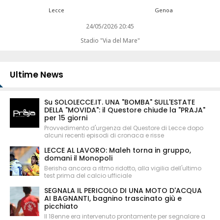
Lecce
Genoa
24/05/2026 20:45
Stadio "Via del Mare"
Ultime News
Su SOLOLECCE.IT. UNA "BOMBA" SULL'ESTATE
DELLA "MOVIDA": il Questore chiude la "PRAJA"
per 15 giorni
Provvedimento d'urgenza del Questore di Lecce dopo
alcuni recenti episodi di cronaca e risse
LECCE AL LAVORO: Maleh torna in gruppo,
domani il Monopoli
Berisha ancora a ritmo ridotto, alla vigilia dell'ultimo
test prima del calcio ufficiale
SEGNALA IL PERICOLO DI UNA MOTO D'ACQUA
AI BAGNANTI, bagnino trascinato giù e
picchiato
Il 18enne era intervenuto prontamente per segnalare a