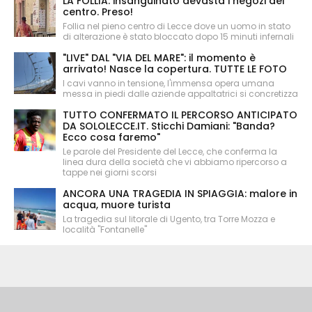
LA FOLLIA: insanguinato devasta i negozi del
centro. Preso!
Follia nel pieno centro di Lecce dove un uomo in stato
di alterazione è stato bloccato dopo 15 minuti infernali
"LIVE" DAL "VIA DEL MARE": il momento è
arrivato! Nasce la copertura. TUTTE LE FOTO
I cavi vanno in tensione, l'immensa opera umana
messa in piedi dalle aziende appaltatrici si concretizza
TUTTO CONFERMATO IL PERCORSO ANTICIPATO
DA SOLOLECCE.IT. Sticchi Damiani: "Banda?
Ecco cosa faremo"
Le parole del Presidente del Lecce, che conferma la
linea dura della società che vi abbiamo ripercorso a
tappe nei giorni scorsi
ANCORA UNA TRAGEDIA IN SPIAGGIA: malore in
acqua, muore turista
La tragedia sul litorale di Ugento, tra Torre Mozza e
località "Fontanelle"