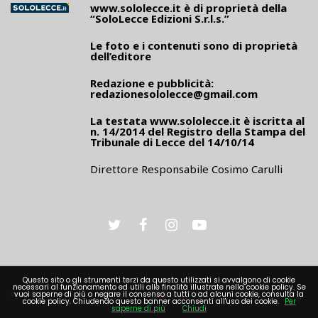
www.sololecce.it
è di proprietà della
“SoloLecce Edizioni S.r.l.s.”
Le foto e i contenuti sono di proprietà
dell’editore
Redazione e pubblicità:
redazionesololecce@gmail.com
La testata
www.sololecce.it
è iscritta al
n. 14/2014 del Registro della Stampa del
Tribunale di Lecce del 14/10/14
Direttore Responsabile Cosimo Carulli
Questo sito o gli strumenti terzi da questo utilizzati si avvalgono di cookie
necessari al funzionamento ed utili alle finalità illustrate nella cookie policy. Se
PRIVACY
vuoi saperne di più o negare il consenso a tutti o ad alcuni cookie, consulta la
cookie policy. Chiudendo questo banner acconsenti all'uso dei cookie.
Per
saperne di più
Chiudi