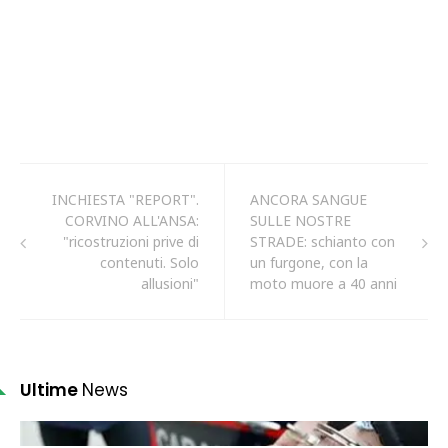
INCHIESTA "REPORT".
ANCORA SANGUE
CORVINO ALL'ANSA:
SULLE NOSTRE
"ricostruzioni prive di
STRADE: schianto con
contenuti. Solo
un furgone, con la
allusioni"
moto muore a 40 anni
Ultime
News