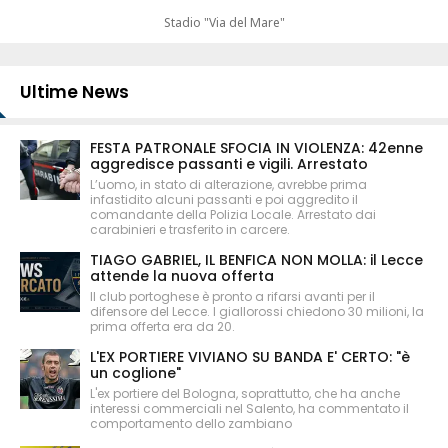
Stadio "Via del Mare"
Ultime News
FESTA PATRONALE SFOCIA IN VIOLENZA: 42enne
aggredisce passanti e vigili. Arrestato
L’uomo, in stato di alterazione, avrebbe prima
infastidito alcuni passanti e poi aggredito il
comandante della Polizia Locale. Arrestato dai
carabinieri e trasferito in carcere.
TIAGO GABRIEL, IL BENFICA NON MOLLA: il Lecce
attende la nuova offerta
Il club portoghese è pronto a rifarsi avanti per il
difensore del Lecce. I giallorossi chiedono 30 milioni, la
prima offerta era da 20.
L'EX PORTIERE VIVIANO SU BANDA E' CERTO: "è
un coglione"
L'ex portiere del Bologna, soprattutto, che ha anche
interessi commerciali nel Salento, ha commentato il
comportamento dello zambiano