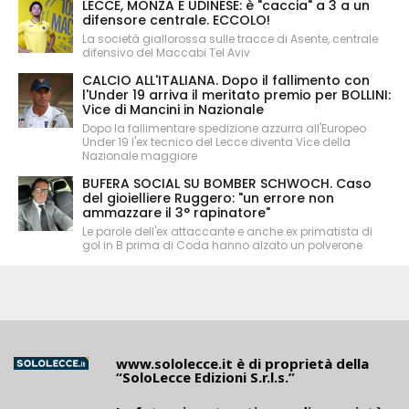
LECCE, MONZA E UDINESE: è "caccia" a 3 a un
difensore centrale. ECCOLO!
La società giallorossa sulle tracce di Asente, centrale
difensivo del Maccabi Tel Aviv
CALCIO ALL'ITALIANA. Dopo il fallimento con
l'Under 19 arriva il meritato premio per BOLLINI:
Vice di Mancini in Nazionale
Dopo la fallimentare spedizione azzurra all'Europeo
Under 19 l'ex tecnico del Lecce diventa Vice della
Nazionale maggiore
BUFERA SOCIAL SU BOMBER SCHWOCH. Caso
del gioielliere Ruggero: "un errore non
ammazzare il 3° rapinatore"
Le parole dell'ex attaccante e anche ex primatista di
gol in B prima di Coda hanno alzato un polverone
www.sololecce.it
è di proprietà della
“SoloLecce Edizioni S.r.l.s.”