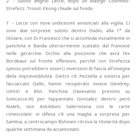
2' - Subito angolo Lecce, dopo un dialogo Colombo-
Strefezz. Troost-Ekong chiude sul fondo.
1' - Lecce con nove undicesimi annunciati alla vigilia. Ci
sono due sorprese: subito dentro Oudin, alla 1° da
titolare, con Di Francesco che si accomoda inizialmente in
panchina e Banda ulteriormente scalzato dal francese
nelle gerarchie. Occhio alla posizione che avrà l'ex
Bordeaux sul fronte offensivo, perché con Strefezza
spesso potrebbero esserci inversioni di fascia all'insegna
della imprevedibilità. Dietro c'è Pezzella a sinistra per
l'acciaccato Gallo, hanno recuperato invece Gendrey,
Umtiti e Blin. Panchina (l'avevamo previsto su
SoloLecce.it!) per l'appannato Gonzalez: dentro però
Maleh, non Askildsen. Salernitana con le carte
rimescolate: in difesa c'è una maglia a sorpresa per
Sambia, a centrocampo Bohinen ritrova la titolarità dopo
qualche settimana da accantonato.