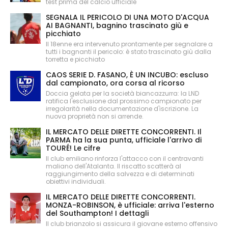
test prima del calcio ufficiale
SEGNALA IL PERICOLO DI UNA MOTO D'ACQUA
AI BAGNANTI, bagnino trascinato giù e
picchiato
Il 18enne era intervenuto prontamente per segnalare a
tutti i bagnanti il pericolo: è stato trascinato giù dalla
torretta e picchiato
CAOS SERIE D. FASANO, È UN INCUBO: escluso
dal campionato, ora corsa al ricorso
Doccia gelata per la società biancazzurra: la LND
ratifica l'esclusione dal prossimo campionato per
irregolarità nella documentazione d'iscrizione. La
nuova proprietà non si arrende.
IL MERCATO DELLE DIRETTE CONCORRENTI. Il
PARMA ha la sua punta, ufficiale l'arrivo di
TOURÉ! Le cifre
Il club emiliano rinforza l'attacco con il centravanti
maliano dell'Atalanta. Il riscatto scatterà al
raggiungimento della salvezza e di determinati
obiettivi individuali.
IL MERCATO DELLE DIRETTE CONCORRENTI.
MONZA-ROBINSON, è ufficiale: arriva l'esterno
del Southampton! I dettagli
Il club brianzolo si assicura il giovane esterno offensivo