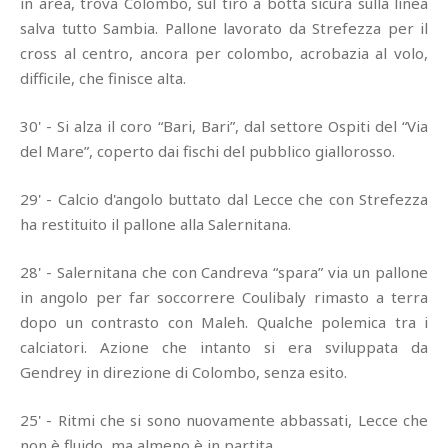
in area, trova Colombo, sul tiro a botta sicura sulla linea
salva tutto Sambia. Pallone lavorato da Strefezza per il
cross al centro, ancora per colombo, acrobazia al volo,
difficile, che finisce alta.
30' - Si alza il coro “Bari, Bari”, dal settore Ospiti del “Via
del Mare”, coperto dai fischi del pubblico giallorosso.
29' - Calcio d'angolo buttato dal Lecce che con Strefezza
ha restituito il pallone alla Salernitana.
28' - Salernitana che con Candreva “spara” via un pallone
in angolo per far soccorrere Coulibaly rimasto a terra
dopo un contrasto con Maleh. Qualche polemica tra i
calciatori. Azione che intanto si era sviluppata da
Gendrey in direzione di Colombo, senza esito.
25' - Ritmi che si sono nuovamente abbassati, Lecce che
non è fluido, ma almeno è in partita…