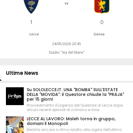
vs
1
0
Lecce
Genoa
24/05/2026 20:45
Stadio "Via del Mare"
Ultime News
Su SOLOLECCE.IT. UNA "BOMBA" SULL'ESTATE
DELLA "MOVIDA": il Questore chiude la "PRAJA"
per 15 giorni
Provvedimento d'urgenza del Questore di Lecce dopo
alcuni recenti episodi di cronaca e risse
LECCE AL LAVORO: Maleh torna in gruppo,
domani il Monopoli
Berisha ancora a ritmo ridotto, alla vigilia dell'ultimo