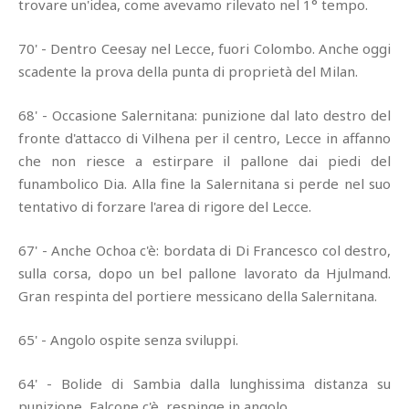
trovare un'idea, come avevamo rilevato nel 1° tempo.
70' - Dentro Ceesay nel Lecce, fuori Colombo. Anche oggi
scadente la prova della punta di proprietà del Milan.
68' - Occasione Salernitana: punizione dal lato destro del
fronte d'attacco di Vilhena per il centro, Lecce in affanno
che non riesce a estirpare il pallone dai piedi del
funambolico Dia. Alla fine la Salernitana si perde nel suo
tentativo di forzare l'area di rigore del Lecce.
67' - Anche Ochoa c'è: bordata di Di Francesco col destro,
sulla corsa, dopo un bel pallone lavorato da Hjulmand.
Gran respinta del portiere messicano della Salernitana.
65' - Angolo ospite senza sviluppi.
64' - Bolide di Sambia dalla lunghissima distanza su
punizione, Falcone c'è, respinge in angolo.