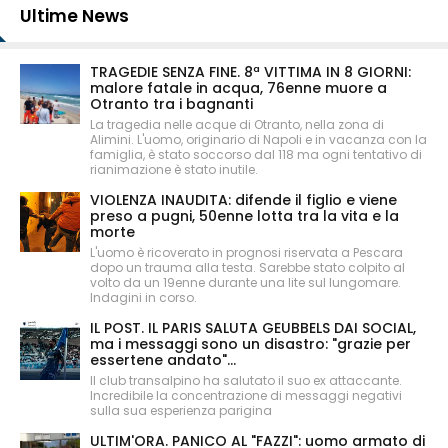
Ultime News
TRAGEDIE SENZA FINE. 8ª VITTIMA IN 8 GIORNI:
malore fatale in acqua, 76enne muore a
Otranto tra i bagnanti
La tragedia nelle acque di Otranto, nella zona di
Alimini. L'uomo, originario di Napoli e in vacanza con la
famiglia, è stato soccorso dal 118 ma ogni tentativo di
rianimazione è stato inutile.
VIOLENZA INAUDITA: difende il figlio e viene
preso a pugni, 50enne lotta tra la vita e la
morte
L'uomo è ricoverato in prognosi riservata a Pescara
dopo un trauma alla testa. Sarebbe stato colpito al
volto da un 19enne durante una lite sul lungomare.
Indagini in corso.
IL POST. IL PARIS SALUTA GEUBBELS DAI SOCIAL,
ma i messaggi sono un disastro: "grazie per
essertene andato"...
Il club transalpino ha salutato il suo ex attaccante.
Incredibile la concentrazione di messaggi negativi
sulla sua esperienza parigina
ULTIM'ORA. PANICO AL "FAZZI": uomo armato di