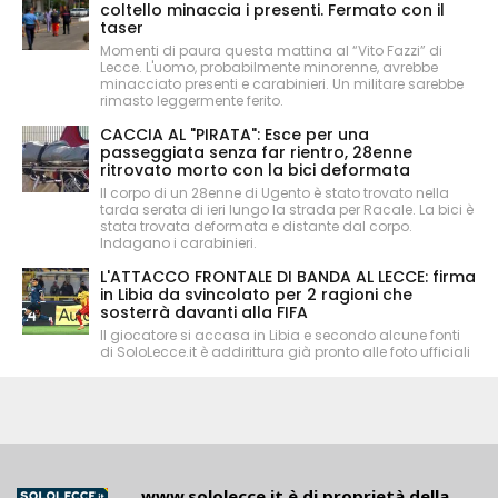
coltello minaccia i presenti. Fermato con il
taser
Momenti di paura questa mattina al “Vito Fazzi” di
Lecce. L'uomo, probabilmente minorenne, avrebbe
minacciato presenti e carabinieri. Un militare sarebbe
rimasto leggermente ferito.
CACCIA AL "PIRATA": Esce per una
passeggiata senza far rientro, 28enne
ritrovato morto con la bici deformata
Il corpo di un 28enne di Ugento è stato trovato nella
tarda serata di ieri lungo la strada per Racale. La bici è
stata trovata deformata e distante dal corpo.
Indagano i carabinieri.
L'ATTACCO FRONTALE DI BANDA AL LECCE: firma
in Libia da svincolato per 2 ragioni che
sosterrà davanti alla FIFA
Il giocatore si accasa in Libia e secondo alcune fonti
di SoloLecce.it è addirittura già pronto alle foto ufficiali
www.sololecce.it
è di proprietà della