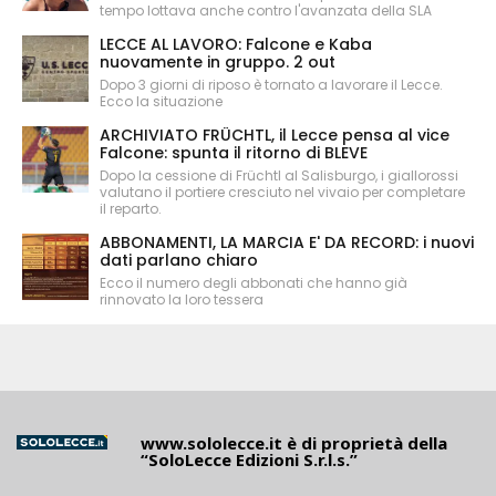
tempo lottava anche contro l'avanzata della SLA
LECCE AL LAVORO: Falcone e Kaba
nuovamente in gruppo. 2 out
Dopo 3 giorni di riposo è tornato a lavorare il Lecce.
Ecco la situazione
ARCHIVIATO FRÜCHTL, il Lecce pensa al vice
Falcone: spunta il ritorno di BLEVE
Dopo la cessione di Früchtl al Salisburgo, i giallorossi
valutano il portiere cresciuto nel vivaio per completare
il reparto.
ABBONAMENTI, LA MARCIA E' DA RECORD: i nuovi
dati parlano chiaro
Ecco il numero degli abbonati che hanno già
rinnovato la loro tessera
www.sololecce.it
è di proprietà della
“SoloLecce Edizioni S.r.l.s.”