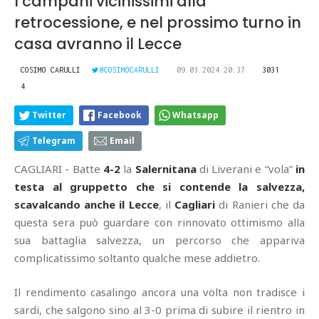
I campani vicinissimi alla
retrocessione, e nel prossimo turno in
casa avranno il Lecce
COSIMO CARULLI
@COSIMOCARULLI
09.03.2024 20:37
3031
4
Twitter
Facebook
Whatsapp
Telegram
Email
CAGLIARI - Batte
4-2
la
Salernitana
di Liverani e “vola”
in
testa al gruppetto che si contende la salvezza,
scavalcando anche il Lecce
, il
Cagliari
di Ranieri che da
questa sera può guardare con rinnovato ottimismo alla
sua battaglia salvezza, un percorso che appariva
complicatissimo soltanto qualche mese addietro.
Il rendimento casalingo ancora una volta non tradisce i
sardi, che salgono sino al 3-0 prima di subire il rientro in