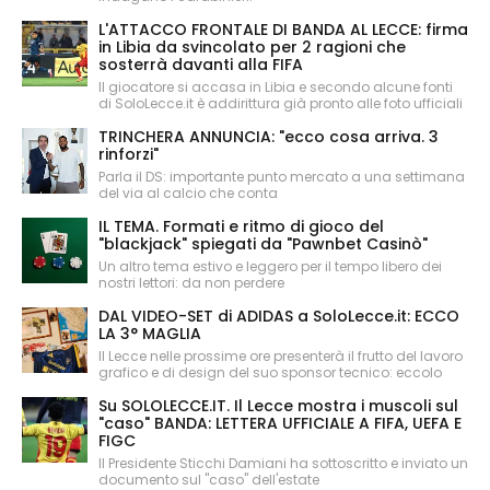
L'ATTACCO FRONTALE DI BANDA AL LECCE: firma
in Libia da svincolato per 2 ragioni che
sosterrà davanti alla FIFA
Il giocatore si accasa in Libia e secondo alcune fonti
di SoloLecce.it è addirittura già pronto alle foto ufficiali
TRINCHERA ANNUNCIA: "ecco cosa arriva. 3
rinforzi"
Parla il DS: importante punto mercato a una settimana
del via al calcio che conta
IL TEMA. Formati e ritmo di gioco del
"blackjack" spiegati da "Pawnbet Casinò"
Un altro tema estivo e leggero per il tempo libero dei
nostri lettori: da non perdere
DAL VIDEO-SET di ADIDAS a SoloLecce.it: ECCO
LA 3° MAGLIA
Il Lecce nelle prossime ore presenterà il frutto del lavoro
grafico e di design del suo sponsor tecnico: eccolo
Su SOLOLECCE.IT. Il Lecce mostra i muscoli sul
"caso" BANDA: LETTERA UFFICIALE A FIFA, UEFA E
FIGC
Il Presidente Sticchi Damiani ha sottoscritto e inviato un
documento sul "caso" dell'estate