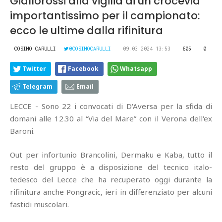
Giallorossi alla vigilia di un crocevia
importantissimo per il campionato:
ecco le ultime dalla rifinitura
COSIMO CARULLI
@COSIMOCARULLI
09.03.2024 13:53
605
0
Twitter
Facebook
Whatsapp
Telegram
Email
LECCE - Sono 22 i convocati di D'Aversa per la sfida di
domani alle 12.30 al “Via del Mare” con il Verona dell'ex
Baroni.
Out per infortunio Brancolini, Dermaku e Kaba, tutto il
resto del gruppo è a disposizione del tecnico italo-
tedesco del Lecce che ha recuperato oggi durante la
rifinitura anche Pongracic, ieri in differenziato per alcuni
fastidi muscolari.