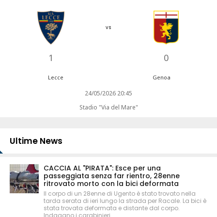
vs
1
0
Lecce
Genoa
24/05/2026 20:45
Stadio "Via del Mare"
Ultime News
CACCIA AL "PIRATA": Esce per una
passeggiata senza far rientro, 28enne
ritrovato morto con la bici deformata
Il corpo di un 28enne di Ugento è stato trovato nella
tarda serata di ieri lungo la strada per Racale. La bici è
stata trovata deformata e distante dal corpo.
Indagano i carabinieri.