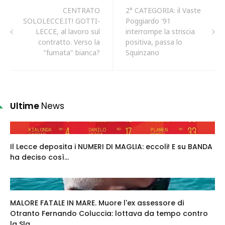
CENTRATO
2° CATEGORIA: il Vaste
SOLOLECCE.IT! GOTTI-
Poggiardo '91
LECCE, al lavoro sul
interrompe la striscia
contratto. Verso la
positiva, passa lo
"fumata" bianca?
Squinzano
Ultime
News
Il Lecce deposita i NUMERI DI MAGLIA: eccoli! E su BANDA
ha deciso così...
MALORE FATALE IN MARE. Muore l'ex assessore di
Otranto Fernando Coluccia: lottava da tempo contro
la Sla