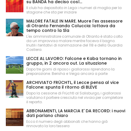
su BANDA ha deciso così...
Il club ha depositato in Lega i numeri di maglia per la
stagione che sta per iniziare
MALORE FATALE IN MARE. Muore l'ex assessore
di Otranto Fernando Coluccia: lottava da
tempo contro la Sla
L'ex amministratore comunale di Otranto è stato colto
da un improvviso malore mentre faceva il bagno.
Inutili i tentativi di rianimazione del 118 e della Guardia
Costiera.
LECCE AL LAVORO: Falcone e Kaba tornano in
gruppo, in 2 ancora out. La situazione
Dopo tre giorni di riposo i giallorossi riprendono la
preparazione. Berisha e Veiga ancora a parte
ARCHIVIATO FRÜCHTL, il Lecce pensa al vice
Falcone: spunta il ritorno di BLEVE
Dopo la cessione di Früchtl al Salisburgo, i giallorossi
valutano il portiere cresciuto nel vivaio per completare
il reparto.
ABBONAMENTI, LA MARCIA E' DA RECORD: i nuovi
dati parlano chiaro
Ecco il numero degli abbonati che hanno già
rinnovato la loro tessera