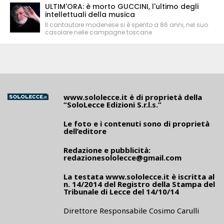
ULTIM'ORA: è morto GUCCINI, l'ultimo degli
intellettuali della musica
Il cantautore modenese si è spento a 86 anni, nel suo
casolare nelle campagne toscane
www.sololecce.it
è di proprietà della
“SoloLecce Edizioni S.r.l.s.”
Le foto e i contenuti sono di proprietà
dell’editore
Redazione e pubblicità:
redazionesololecce@gmail.com
La testata
www.sololecce.it
è iscritta al
n. 14/2014 del Registro della Stampa del
Tribunale di Lecce del 14/10/14
Direttore Responsabile Cosimo Carulli