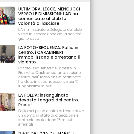
ULTIM'ORA. LECCE, MENCUCCI
VERSO LE DIMISSIONI: l'AD ha
comunicato al club la
volontà di lasciare
L'Amministratore Delegato del club
verso la separazione dalla società
giallorossa
LA FOTO-SEQUENZA. Follia in
centro, i CARABINIERI
immobilizzano e arrestano il
violento
La foto-sequenza dell'arresto in
Piazzetta Castromediano, in pieno
centro, dell'uomo che in mattinata
ha dato in escandescenze per 15
lunghissimi minuti
LA FOLLIA: insanguinato
devasta i negozi del centro.
Preso!
Follia nel pieno centro di Lecce dove
un uomo in stato di alterazione è
stato bloccato dopo 15 minuti
infernali
"LIVE" DAL "VIA DEL MARE": il