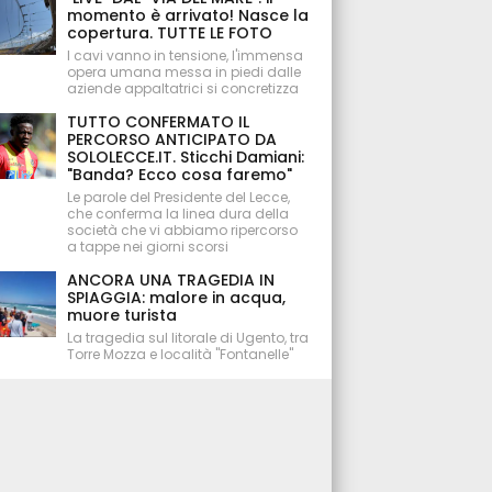
momento è arrivato! Nasce la
copertura. TUTTE LE FOTO
I cavi vanno in tensione, l'immensa
opera umana messa in piedi dalle
aziende appaltatrici si concretizza
TUTTO CONFERMATO IL
PERCORSO ANTICIPATO DA
SOLOLECCE.IT. Sticchi Damiani:
"Banda? Ecco cosa faremo"
Le parole del Presidente del Lecce,
che conferma la linea dura della
società che vi abbiamo ripercorso
a tappe nei giorni scorsi
ANCORA UNA TRAGEDIA IN
SPIAGGIA: malore in acqua,
muore turista
La tragedia sul litorale di Ugento, tra
Torre Mozza e località "Fontanelle"