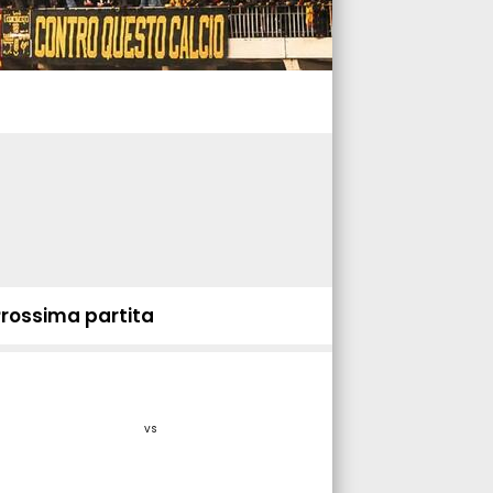
Prossima partita
vs