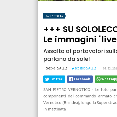
DALL'ITALIA
+++ SU SOLOLECCE
Le immagini "liv
Assalto al portavalori sull
parlano da sole!
COSIMO CARULLI
@COSIMOCARULLI
09.02.202
Twitter
Facebook
Whatsap
SAN PIETRO VERNOTICO - Le foto parlano
componenti del commando armato che 
Vernotico (Brindisi), lungo la Superstra
in mattinata.