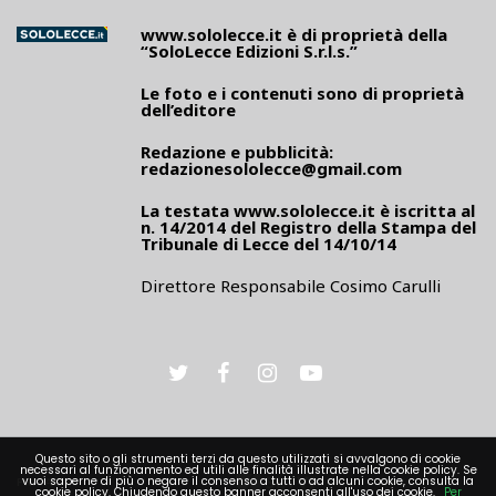
www.sololecce.it
è di proprietà della
“SoloLecce Edizioni S.r.l.s.”
Le foto e i contenuti sono di proprietà
dell’editore
Redazione e pubblicità:
redazionesololecce@gmail.com
La testata
www.sololecce.it
è iscritta al
n. 14/2014 del Registro della Stampa del
Tribunale di Lecce del 14/10/14
Direttore Responsabile Cosimo Carulli
Questo sito o gli strumenti terzi da questo utilizzati si avvalgono di cookie
necessari al funzionamento ed utili alle finalità illustrate nella cookie policy. Se
vuoi saperne di più o negare il consenso a tutti o ad alcuni cookie, consulta la
PRIVACY
cookie policy. Chiudendo questo banner acconsenti all'uso dei cookie.
Per