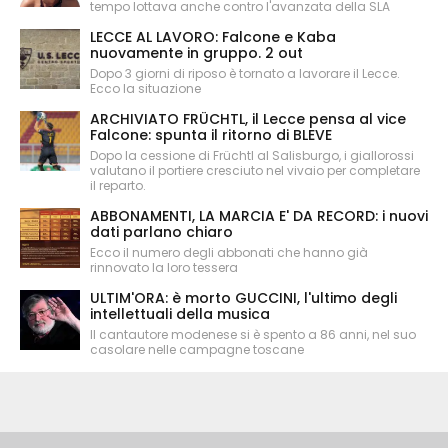
tempo lottava anche contro l'avanzata della SLA
LECCE AL LAVORO: Falcone e Kaba
nuovamente in gruppo. 2 out
Dopo 3 giorni di riposo è tornato a lavorare il Lecce.
Ecco la situazione
ARCHIVIATO FRÜCHTL, il Lecce pensa al vice
Falcone: spunta il ritorno di BLEVE
Dopo la cessione di Früchtl al Salisburgo, i giallorossi
valutano il portiere cresciuto nel vivaio per completare
il reparto.
ABBONAMENTI, LA MARCIA E' DA RECORD: i nuovi
dati parlano chiaro
Ecco il numero degli abbonati che hanno già
rinnovato la loro tessera
ULTIM'ORA: è morto GUCCINI, l'ultimo degli
intellettuali della musica
Il cantautore modenese si è spento a 86 anni, nel suo
casolare nelle campagne toscane