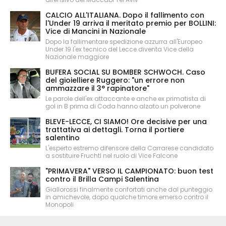
CALCIO ALL'ITALIANA. Dopo il fallimento con
l'Under 19 arriva il meritato premio per BOLLINI:
Vice di Mancini in Nazionale
Dopo la fallimentare spedizione azzurra all'Europeo
Under 19 l'ex tecnico del Lecce diventa Vice della
Nazionale maggiore
BUFERA SOCIAL SU BOMBER SCHWOCH. Caso
del gioielliere Ruggero: "un errore non
ammazzare il 3° rapinatore"
Le parole dell'ex attaccante e anche ex primatista di
gol in B prima di Coda hanno alzato un polverone
BLEVE-LECCE, CI SIAMO! Ore decisive per una
trattativa ai dettagli. Torna il portiere
salentino
L'esperto estremo difensore della Carrarese candidato
a sostituire Fruchtl nel ruolo di Vice Falcone
"PRIMAVERA" VERSO IL CAMPIONATO: buon test
contro il Brilla Campi Salentina
Giallorossi finalmente confortati anche dal punteggio
in amichevole, dopo qualche timore emerso contro il
Monopoli