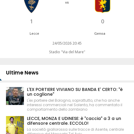
vs
1
0
Lecce
Genoa
24/05/2026 20:45
Stadio "Via del Mare"
Ultime News
L'EX PORTIERE VIVIANO SU BANDA E' CERTO: "è
un coglione"
L'ex portiere del Bologna, soprattutto, che ha anche
interessi commerciali nel Salento, ha commentato il
comportamento dello zambiano
LECCE, MONZA E UDINESE: è "caccia" a 3 a un
difensore centrale. ECCOLO!
La società giallorossa sulle tracce di Asente, centrale
difensivo del Maccabi Tel Aviv