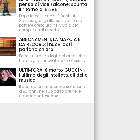
pensa al vice Falcone: spunta
il ritorno di BLEVE
Dopo la cessione di Früchtl al
Salisburgo, i giallorossi valutano il
portiere cresciuto nel vivaio per
completare il reparto.
ABBONAMENTI, LA MARCIA E'
DA RECORD: i nuovi dati
parlano chiaro
Ecco il numero degli abbonati che
hanno già rinnovato la loro tessera
ULTIM'ORA: è morto GUCCINI,
l'ultimo degli intellettuali della
musica
Il cantautore modenese si è spento
a 86 anni, nel suo casolare nelle
campagne toscane