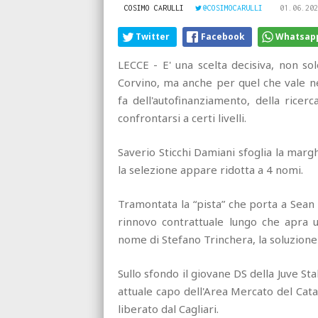
COSIMO CARULLI
@COSIMOCARULLI
01.06.202
Twitter
Facebook
Whatsap
LECCE - E' una scelta decisiva, non so
Corvino, ma anche per quel che vale nel
fa dell'autofinanziamento, della ricer
confrontarsi a certi livelli.
Saverio Sticchi Damiani sfoglia la marg
la selezione appare ridotta a 4 nomi.
Tramontata la “pista” che porta a Sean
rinnovo contrattuale lungo che apra 
nome di Stefano Trinchera, la soluzione
Sullo sfondo il giovane DS della Juve Sta
attuale capo dell'Area Mercato del Cat
liberato dal Cagliari.