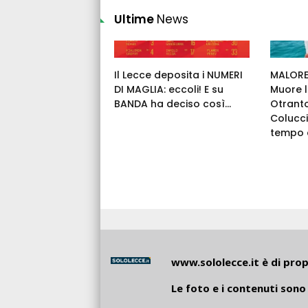
Ultime
News
Il Lecce deposita i NUMERI
MALORE 
DI MAGLIA: eccoli! E su
Muore l
BANDA ha deciso così...
Otrant
Colucci
tempo c
www.sololecce.it
è di propr
Le foto e i contenuti sono 