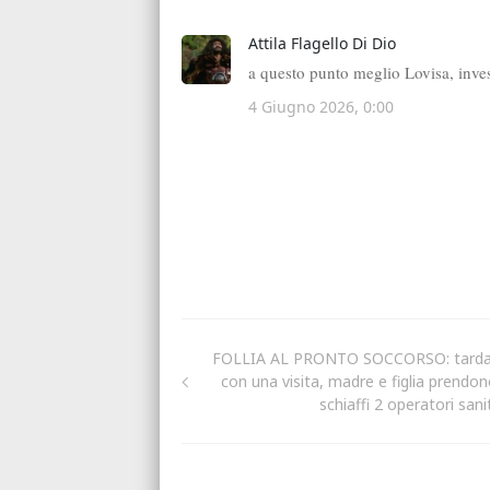
FOLLIA AL PRONTO SOCCORSO: tard
con una visita, madre e figlia prendon
schiaffi 2 operatori sani