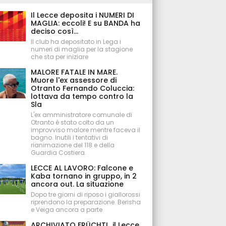
Il Lecce deposita i NUMERI DI
MAGLIA: eccoli! E su BANDA ha
deciso così...
Il club ha depositato in Lega i
numeri di maglia per la stagione
che sta per iniziare
MALORE FATALE IN MARE.
Muore l'ex assessore di
Otranto Fernando Coluccia:
lottava da tempo contro la
Sla
L'ex amministratore comunale di
Otranto è stato colto da un
improvviso malore mentre faceva il
bagno. Inutili i tentativi di
rianimazione del 118 e della
Guardia Costiera.
LECCE AL LAVORO: Falcone e
Kaba tornano in gruppo, in 2
ancora out. La situazione
Dopo tre giorni di riposo i giallorossi
riprendono la preparazione. Berisha
e Veiga ancora a parte
ARCHIVIATO FRÜCHTL, il Lecce