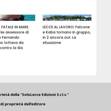
FATALE IN MARE.
LECCE AL LAVORO: Falcone
'ex assessore di
e Kaba tornano in gruppo,
o Fernando
in 2 ancora out. La
a: lottava da
situazione
ontro la Sla
ietà della “SoloLecce Edizioni S.r.l.s.”
di proprietà dell’editore