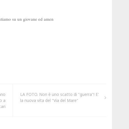
ano
LA FOTO. Non è uno scatto di "guerra"! E'
o a
la nuova vita del "Via del Mare"
tari