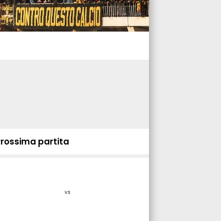
Prossima partita
vs