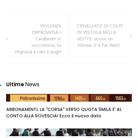
VIOLENZA
CRIVELLATO DI COLPI
IMPROVVISA: i
DI PISTOLA NELLA
Carabinieri lo
NOTTE: ucciso un
soccorrono, lui
35enne. E' il Far West
ringrazia a calci e pugni
Ultime
News
ABBONAMENTI, LA "CORSA" VERSO QUOTA 5MILA E' AL
CONTO ALLA ROVESCIA! Ecco il nuovo dato