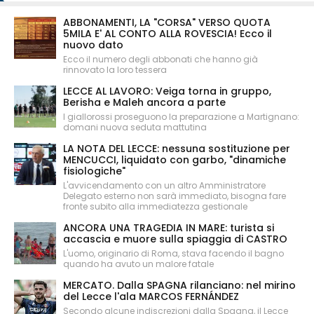
ABBONAMENTI, LA "CORSA" VERSO QUOTA
5MILA E' AL CONTO ALLA ROVESCIA! Ecco il
nuovo dato
Ecco il numero degli abbonati che hanno già
rinnovato la loro tessera
LECCE AL LAVORO: Veiga torna in gruppo,
Berisha e Maleh ancora a parte
I giallorossi proseguono la preparazione a Martignano:
domani nuova seduta mattutina
LA NOTA DEL LECCE: nessuna sostituzione per
MENCUCCI, liquidato con garbo, "dinamiche
fisiologiche"
L'avvicendamento con un altro Amministratore
Delegato esterno non sarà immediato, bisogna fare
fronte subito alla immediatezza gestionale
ANCORA UNA TRAGEDIA IN MARE: turista si
accascia e muore sulla spiaggia di CASTRO
L'uomo, originario di Roma, stava facendo il bagno
quando ha avuto un malore fatale
MERCATO. Dalla SPAGNA rilanciano: nel mirino
del Lecce l'ala MARCOS FERNÁNDEZ
Secondo alcune indiscrezioni dalla Spagna, il Lecce