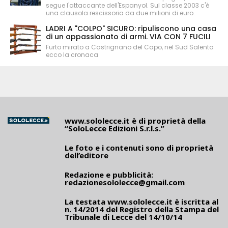
segue l'attaccante dell'Espanyol. Sul classe 2003 c'è
una clausola rescissoria da due milioni di euro.
LADRI A "COLPO" SICURO: ripuliscono una casa
di un appassionato di armi. VIA CON 7 FUCILI
Furto mirato a Castrignano del Capo, nel Sud Salento:
ecco la cronaca
www.sololecce.it
è di proprietà della
“SoloLecce Edizioni S.r.l.s.”
Le foto e i contenuti sono di proprietà
dell’editore
Redazione e pubblicità:
redazionesololecce@gmail.com
La testata
www.sololecce.it
è iscritta al
n. 14/2014 del Registro della Stampa del
Tribunale di Lecce del 14/10/14