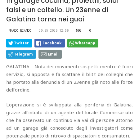
In garage cocaina, proiettili, soldi
falsi e un coltello. Un 23enne di
Galatina torna nei guai
MARCO BIANCO
20.05.2026 12:56
593
0
Twitter
Facebook
Whatsapp
Telegram
Email
GALATINA - Nota dei movimenti sospetti mentre è fuori
servizio, si apposta e fa scattare il blitz dei colleghi che
ha portato alla denuncia di un 23enne già noto alle forze
dell'ordine.
L'operazione si è sviluppata alla periferia di Galatina,
grazie all'intuito di un agente del locale Commissariato
che ha osservato un continuo via vai di persone attorno
ad un garage già conosciuto dagli investigatori come
potenziale punto di ritrovo di spacciatori e consumatori.