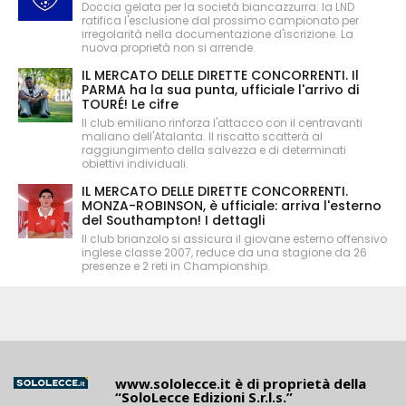
Doccia gelata per la società biancazzurra: la LND
ratifica l'esclusione dal prossimo campionato per
irregolarità nella documentazione d'iscrizione. La
nuova proprietà non si arrende.
IL MERCATO DELLE DIRETTE CONCORRENTI. Il
PARMA ha la sua punta, ufficiale l'arrivo di
TOURÉ! Le cifre
Il club emiliano rinforza l'attacco con il centravanti
maliano dell'Atalanta. Il riscatto scatterà al
raggiungimento della salvezza e di determinati
obiettivi individuali.
IL MERCATO DELLE DIRETTE CONCORRENTI.
MONZA-ROBINSON, è ufficiale: arriva l'esterno
del Southampton! I dettagli
Il club brianzolo si assicura il giovane esterno offensivo
inglese classe 2007, reduce da una stagione da 26
presenze e 2 reti in Championship.
www.sololecce.it
è di proprietà della
“SoloLecce Edizioni S.r.l.s.”