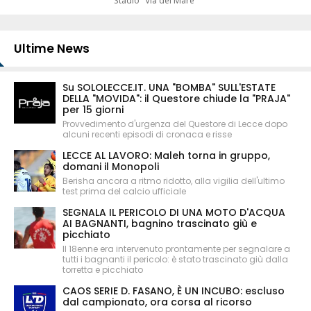
Stadio "Via del Mare"
Ultime News
Su SOLOLECCE.IT. UNA "BOMBA" SULL'ESTATE
DELLA "MOVIDA": il Questore chiude la "PRAJA"
per 15 giorni
Provvedimento d'urgenza del Questore di Lecce dopo
alcuni recenti episodi di cronaca e risse
LECCE AL LAVORO: Maleh torna in gruppo,
domani il Monopoli
Berisha ancora a ritmo ridotto, alla vigilia dell'ultimo
test prima del calcio ufficiale
SEGNALA IL PERICOLO DI UNA MOTO D'ACQUA
AI BAGNANTI, bagnino trascinato giù e
picchiato
Il 18enne era intervenuto prontamente per segnalare a
tutti i bagnanti il pericolo: è stato trascinato giù dalla
torretta e picchiato
CAOS SERIE D. FASANO, È UN INCUBO: escluso
dal campionato, ora corsa al ricorso