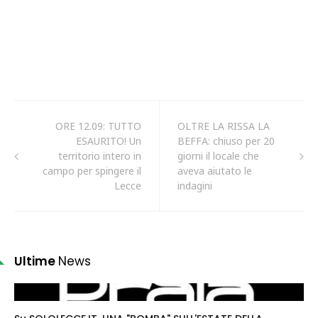
ORE 12.09: TUTTO
OLTRE LA RISSA LA
ESAURITO! Un
BEFFA: chiuso per 20
territorio intero in
giorni il locale che
campo per spingere il
aveva aiutato le
Lecce
indagini
Ultime
News