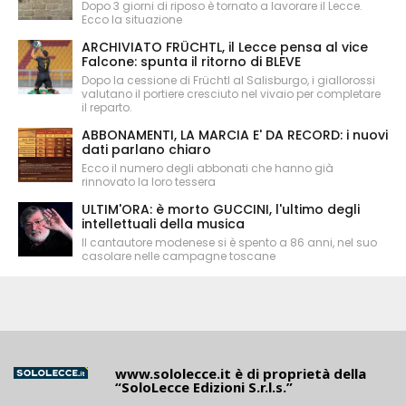
Dopo 3 giorni di riposo è tornato a lavorare il Lecce.
Ecco la situazione
ARCHIVIATO FRÜCHTL, il Lecce pensa al vice
Falcone: spunta il ritorno di BLEVE
Dopo la cessione di Früchtl al Salisburgo, i giallorossi
valutano il portiere cresciuto nel vivaio per completare
il reparto.
ABBONAMENTI, LA MARCIA E' DA RECORD: i nuovi
dati parlano chiaro
Ecco il numero degli abbonati che hanno già
rinnovato la loro tessera
ULTIM'ORA: è morto GUCCINI, l'ultimo degli
intellettuali della musica
Il cantautore modenese si è spento a 86 anni, nel suo
casolare nelle campagne toscane
www.sololecce.it
è di proprietà della
“SoloLecce Edizioni S.r.l.s.”