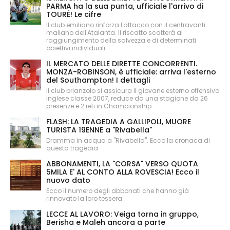
PARMA ha la sua punta, ufficiale l'arrivo di
TOURÉ! Le cifre
Il club emiliano rinforza l'attacco con il centravanti
maliano dell'Atalanta. Il riscatto scatterà al
raggiungimento della salvezza e di determinati
obiettivi individuali.
IL MERCATO DELLE DIRETTE CONCORRENTI.
MONZA-ROBINSON, è ufficiale: arriva l'esterno
del Southampton! I dettagli
Il club brianzolo si assicura il giovane esterno offensivo
inglese classe 2007, reduce da una stagione da 26
presenze e 2 reti in Championship.
FLASH: LA TRAGEDIA A GALLIPOLI, MUORE
TURISTA 19ENNE a "Rivabella"
Dramma in acqua a "Rivabella". Ecco la cronaca di
questa tragedia
ABBONAMENTI, LA "CORSA" VERSO QUOTA
5MILA E' AL CONTO ALLA ROVESCIA! Ecco il
nuovo dato
Ecco il numero degli abbonati che hanno già
rinnovato la loro tessera
LECCE AL LAVORO: Veiga torna in gruppo,
Berisha e Maleh ancora a parte