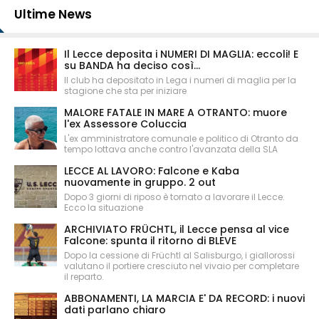
Ultime News
Il Lecce deposita i NUMERI DI MAGLIA: eccoli! E
su BANDA ha deciso così...
Il club ha depositato in Lega i numeri di maglia per la
stagione che sta per iniziare
MALORE FATALE IN MARE A OTRANTO: muore
l'ex Assessore Coluccia
L'ex amministratore comunale e politico di Otranto da
tempo lottava anche contro l'avanzata della SLA
LECCE AL LAVORO: Falcone e Kaba
nuovamente in gruppo. 2 out
Dopo 3 giorni di riposo è tornato a lavorare il Lecce.
Ecco la situazione
ARCHIVIATO FRÜCHTL, il Lecce pensa al vice
Falcone: spunta il ritorno di BLEVE
Dopo la cessione di Früchtl al Salisburgo, i giallorossi
valutano il portiere cresciuto nel vivaio per completare
il reparto.
ABBONAMENTI, LA MARCIA E' DA RECORD: i nuovi
dati parlano chiaro