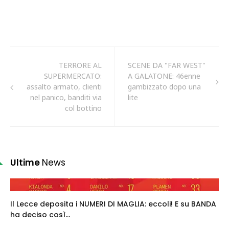
TERRORE AL
SCENE DA "FAR WEST"
SUPERMERCATO:
A GALATONE: 46enne
assalto armato, clienti
gambizzato dopo una
nel panico, banditi via
lite
col bottino
Ultime
News
Il Lecce deposita i NUMERI DI MAGLIA: eccoli! E su BANDA
ha deciso così...