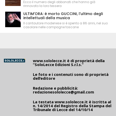
Ecco il numero degli abbonati che hanno già
rinnovato la loro tessera
ULTIM'ORA: è morto GUCCINI, l'ultimo degli
intellettuali della musica
Il cantautore modenese si è spento a 86 anni, nel suo
casolare nelle campagne toscane
www.sololecce.it
è di proprietà della
“SoloLecce Edizioni S.r.l.s.”
Le foto e i contenuti sono di proprietà
dell’editore
Redazione e pubblicità:
redazionesololecce@gmail.com
La testata
www.sololecce.it
è iscritta al
n. 14/2014 del Registro della Stampa del
Tribunale di Lecce del 14/10/14