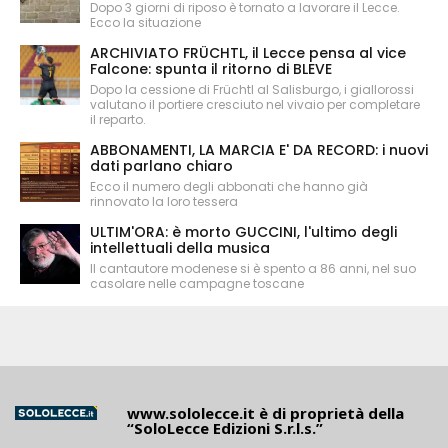
Dopo 3 giorni di riposo è tornato a lavorare il Lecce.
Ecco la situazione
ARCHIVIATO FRÜCHTL, il Lecce pensa al vice
Falcone: spunta il ritorno di BLEVE
Dopo la cessione di Früchtl al Salisburgo, i giallorossi
valutano il portiere cresciuto nel vivaio per completare
il reparto.
ABBONAMENTI, LA MARCIA E' DA RECORD: i nuovi
dati parlano chiaro
Ecco il numero degli abbonati che hanno già
rinnovato la loro tessera
ULTIM'ORA: è morto GUCCINI, l'ultimo degli
intellettuali della musica
Il cantautore modenese si è spento a 86 anni, nel suo
casolare nelle campagne toscane
www.sololecce.it
è di proprietà della
“SoloLecce Edizioni S.r.l.s.”