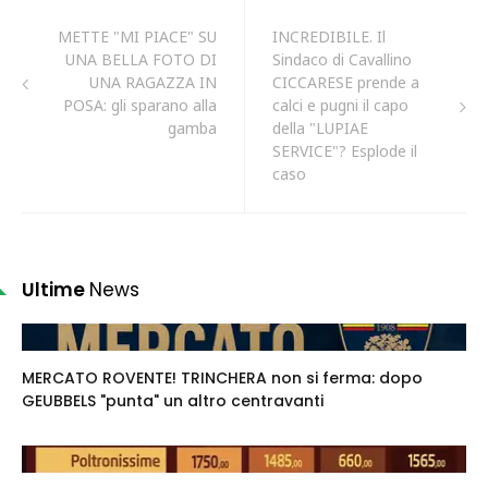
METTE "MI PIACE" SU
INCREDIBILE. Il
UNA BELLA FOTO DI
Sindaco di Cavallino
UNA RAGAZZA IN
CICCARESE prende a
POSA: gli sparano alla
calci e pugni il capo
gamba
della "LUPIAE
SERVICE"? Esplode il
caso
Ultime
News
MERCATO ROVENTE! TRINCHERA non si ferma: dopo
GEUBBELS "punta" un altro centravanti