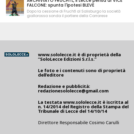
ARCHIVIATO FRUCHTL, il Lecce pensa al VICE
FALCONE: spunta l'ipotesi BLEVE
Dopo la cessione di Fruchtl al Salisburgo la società
giallorossa sonda il portiere della Carrarese
www.sololecce.it
è di proprietà della
“SoloLecce Edizioni S.r.l.s.”
Le foto e i contenuti sono di proprietà
dell’editore
Redazione e pubblicità:
redazionesololecce@gmail.com
La testata
www.sololecce.it
è iscritta al
n. 14/2014 del Registro della Stampa del
Tribunale di Lecce del 14/10/14
Direttore Responsabile Cosimo Carulli