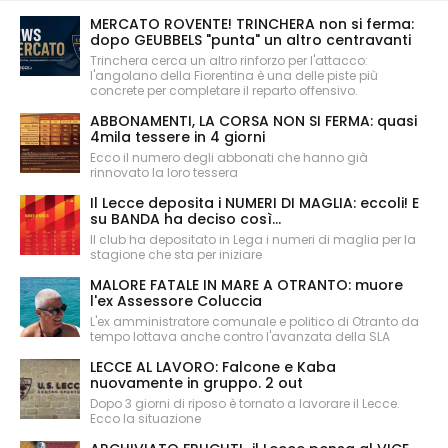
MERCATO ROVENTE! TRINCHERA non si ferma:
dopo GEUBBELS "punta" un altro centravanti
Trinchera cerca un altro rinforzo per l'attacco:
l'angolano della Fiorentina è una delle piste più
concrete per completare il reparto offensivo.
ABBONAMENTI, LA CORSA NON SI FERMA: quasi
4mila tessere in 4 giorni
Ecco il numero degli abbonati che hanno già
rinnovato la loro tessera
Il Lecce deposita i NUMERI DI MAGLIA: eccoli! E
su BANDA ha deciso così...
Il club ha depositato in Lega i numeri di maglia per la
stagione che sta per iniziare
MALORE FATALE IN MARE A OTRANTO: muore
l'ex Assessore Coluccia
L'ex amministratore comunale e politico di Otranto da
tempo lottava anche contro l'avanzata della SLA
LECCE AL LAVORO: Falcone e Kaba
nuovamente in gruppo. 2 out
Dopo 3 giorni di riposo è tornato a lavorare il Lecce.
Ecco la situazione