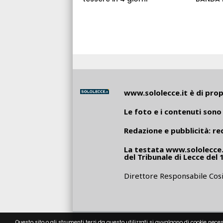
www.sololecce.it
è di propr
Le foto e i contenuti sono 
Redazione e pubblicità:
re
La testata
www.sololecce.
del Tribunale di Lecce del 
Direttore Responsabile Cosi
Questo sito o gli strumenti terzi da questo utilizzati si avvalgono di cookie neces