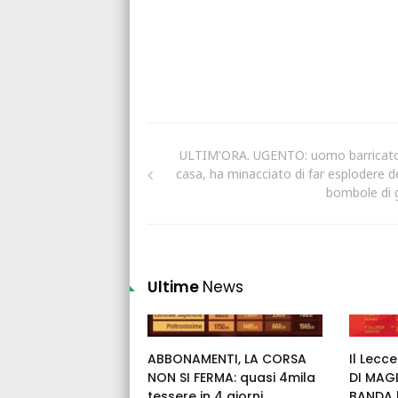
ULTIM'ORA. UGENTO: uomo barricato
casa, ha minacciato di far esplodere de
bombole di 
Ultime
News
ABBONAMENTI, LA CORSA
Il Lecc
NON SI FERMA: quasi 4mila
DI MAGL
tessere in 4 giorni
BANDA h