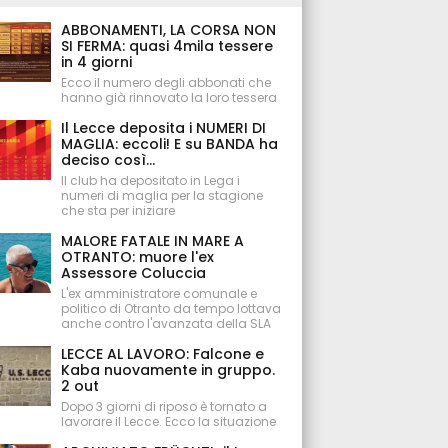
ABBONAMENTI, LA CORSA NON
SI FERMA: quasi 4mila tessere
in 4 giorni
Ecco il numero degli abbonati che
hanno già rinnovato la loro tessera
Il Lecce deposita i NUMERI DI
MAGLIA: eccoli! E su BANDA ha
deciso così...
Il club ha depositato in Lega i
numeri di maglia per la stagione
che sta per iniziare
MALORE FATALE IN MARE A
OTRANTO: muore l'ex
Assessore Coluccia
L'ex amministratore comunale e
politico di Otranto da tempo lottava
anche contro l'avanzata della SLA
LECCE AL LAVORO: Falcone e
Kaba nuovamente in gruppo.
2 out
Dopo 3 giorni di riposo è tornato a
lavorare il Lecce. Ecco la situazione