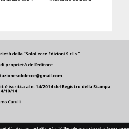
ietà della “SoloLecce Edizioni S.r.l.s.”
di proprietà dell’editore
dazionesololecce@gmail.com
it
è iscritta al n. 14/2014 del Registro della Stampa
14/10/14
mo Carulli
sari al funzionamento ed utili alle finalità illustrate nella cookie policy. Se vuoi sapern