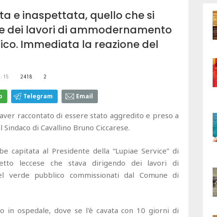
ta e inaspettata, quello che si
te dei lavori di ammodernamento
lico. Immediata la reazione del
:15
2418
2
p
Telegram
Email
 aver raccontato di essere stato aggredito e preso a
al Sindaco di Cavallino Bruno Ciccarese.
bbe capitata al Presidente della “Lupiae Service” di
etto leccese che stava dirigendo dei lavori di
l verde pubblico commissionati dal Comune di
o in ospedale, dove se l'è cavata con 10 giorni di