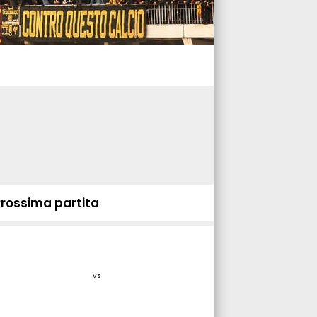
Prossima partita
vs