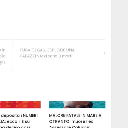
 in
FUGA DI GAS, ESPLODE UNA
lle
PALAZZINA: ci sono 3 morti
gas
e deposita i NUMERI
MALORE FATALE IN MARE A
IA: eccoli! E su
OTRANTO: muore l'ex
a deciso così...
Assessore Coluccia