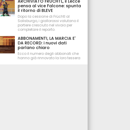
ARCHIVIATO FRÜCHTL, il Lecce
pensa al vice Falcone: spunta
il ritorno di BLEVE
Dopo la cessione di Früchtl al
Salisburgo, i giallorossi valutano il
portiere cresciuto nel vivaio per
completare il reparto.
ABBONAMENTI, LA MARCIA E'
DA RECORD: i nuovi dati
parlano chiaro
Ecco il numero degli abbonati che
hanno già rinnovato la loro tessera