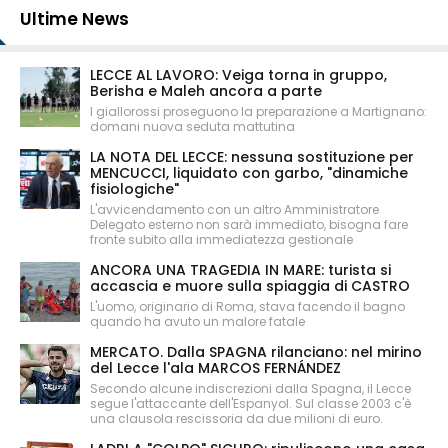
Ultime News
LECCE AL LAVORO: Veiga torna in gruppo,
Berisha e Maleh ancora a parte
I giallorossi proseguono la preparazione a Martignano:
domani nuova seduta mattutina
LA NOTA DEL LECCE: nessuna sostituzione per
MENCUCCI, liquidato con garbo, "dinamiche
fisiologiche"
L'avvicendamento con un altro Amministratore
Delegato esterno non sarà immediato, bisogna fare
fronte subito alla immediatezza gestionale
ANCORA UNA TRAGEDIA IN MARE: turista si
accascia e muore sulla spiaggia di CASTRO
L'uomo, originario di Roma, stava facendo il bagno
quando ha avuto un malore fatale
MERCATO. Dalla SPAGNA rilanciano: nel mirino
del Lecce l'ala MARCOS FERNÁNDEZ
Secondo alcune indiscrezioni dalla Spagna, il Lecce
segue l'attaccante dell'Espanyol. Sul classe 2003 c'è
una clausola rescissoria da due milioni di euro.