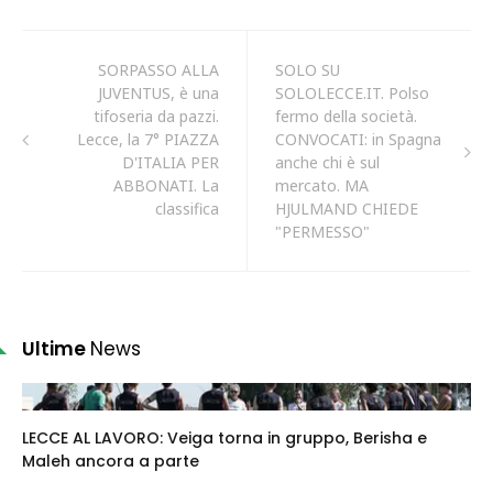
SORPASSO ALLA
SOLO SU
JUVENTUS, è una
SOLOLECCE.IT. Polso
tifoseria da pazzi.
fermo della società.
Lecce, la 7° PIAZZA
CONVOCATI: in Spagna
D'ITALIA PER
anche chi è sul
ABBONATI. La
mercato. MA
classifica
HJULMAND CHIEDE
"PERMESSO"
Ultime
News
LECCE AL LAVORO: Veiga torna in gruppo, Berisha e
Maleh ancora a parte