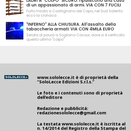
LADRI A "COLPO" SICURO: ripuliscono una casa
di un appassionato di armi. VIA CON 7 FUCILI
Furto mirato a Castrignano del Capo, nel Sud Salento:
ecco la cronaca
"INFERNO" ALLA CHIUSURA. All'assalto della
tabaccheria armati: VIA CON 4MILA EURO
Serata di paura a Sogliano Cavour, dove si è verificato
questo ultimo "colpo"
www.sololecce.it
è di proprietà della
“SoloLecce Edizioni S.r.l.s.”
Le foto e i contenuti sono di proprietà
dell’editore
Redazione e pubblicità:
redazionesololecce@gmail.com
La testata
www.sololecce.it
è iscritta al
n. 14/2014 del Registro della Stampa del