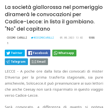
La società giallorossa nel pomeriggio
diramerà le convocazioni per
Cadice-Lecce: in lista il gambiano.
"No" del capitano
COSIMO CARULLI
@COSIMOCARULLI
05.08.2023 13:02
9388
1
Twitter
Facebook
Whatsapp
Telegram
Email
LECCE - A poche ore dalla lista dei convocati di mister
D'Aversa per la prima trasferta stagionale, sia pure
amichevole, SoloLecce.it può preannunciare ai suoi lettori
che anche Ceesay non sarà risparmiato in questo viaggio
verso Cadice-Lecce.
Sarà convocato, a differenza di quanto si poteva