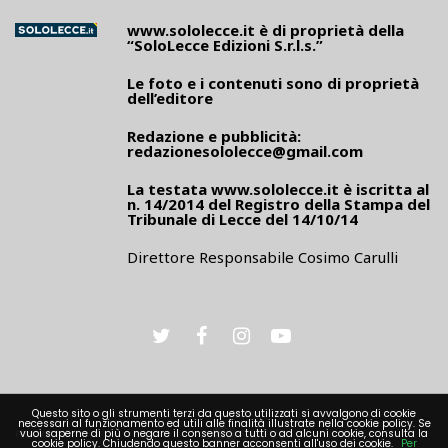
www.sololecce.it
è di proprietà della
“SoloLecce Edizioni S.r.l.s.”
Le foto e i contenuti sono di proprietà
dell’editore
Redazione e pubblicità:
redazionesololecce@gmail.com
La testata
www.sololecce.it
è iscritta al
n. 14/2014 del Registro della Stampa del
Tribunale di Lecce del 14/10/14
Direttore Responsabile Cosimo Carulli
Questo sito o gli strumenti terzi da questo utilizzati si avvalgono di cookie
necessari al funzionamento ed utili alle finalità illustrate nella cookie policy. Se
PRIVACY
vuoi saperne di più o negare il consenso a tutti o ad alcuni cookie, consulta la
cookie policy. Chiudendo questo banner acconsenti all'uso dei cookie.
Per