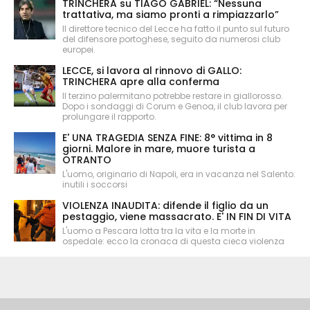
TRINCHERA su TIAGO GABRIEL: “Nessuna
trattativa, ma siamo pronti a rimpiazzarlo”
Il direttore tecnico del Lecce ha fatto il punto sul futuro
del difensore portoghese, seguito da numerosi club
europei.
LECCE, si lavora al rinnovo di GALLO:
TRINCHERA apre alla conferma
Il terzino palermitano potrebbe restare in giallorosso.
Dopo i sondaggi di Corum e Genoa, il club lavora per
prolungare il rapporto.
E' UNA TRAGEDIA SENZA FINE: 8° vittima in 8
giorni. Malore in mare, muore turista a
OTRANTO
L'uomo, originario di Napoli, era in vacanza nel Salento:
inutili i soccorsi
VIOLENZA INAUDITA: difende il figlio da un
pestaggio, viene massacrato. E' IN FIN DI VITA
L'uomo a Pescara lotta tra la vita e la morte in
ospedale: ecco la cronaca di questa cieca violenza