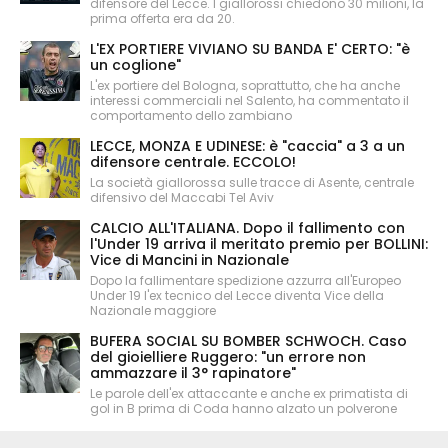
difensore del Lecce. I giallorossi chiedono 30 milioni, la
prima offerta era da 20.
L'EX PORTIERE VIVIANO SU BANDA E' CERTO: "è
un coglione"
L'ex portiere del Bologna, soprattutto, che ha anche
interessi commerciali nel Salento, ha commentato il
comportamento dello zambiano
LECCE, MONZA E UDINESE: è "caccia" a 3 a un
difensore centrale. ECCOLO!
La società giallorossa sulle tracce di Asente, centrale
difensivo del Maccabi Tel Aviv
CALCIO ALL'ITALIANA. Dopo il fallimento con
l'Under 19 arriva il meritato premio per BOLLINI:
Vice di Mancini in Nazionale
Dopo la fallimentare spedizione azzurra all'Europeo
Under 19 l'ex tecnico del Lecce diventa Vice della
Nazionale maggiore
BUFERA SOCIAL SU BOMBER SCHWOCH. Caso
del gioielliere Ruggero: "un errore non
ammazzare il 3° rapinatore"
Le parole dell'ex attaccante e anche ex primatista di
gol in B prima di Coda hanno alzato un polverone