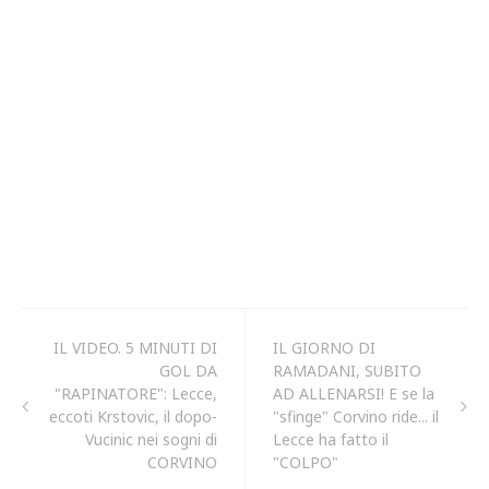
IL VIDEO. 5 MINUTI DI
IL GIORNO DI
GOL DA
RAMADANI, SUBITO
"RAPINATORE": Lecce,
AD ALLENARSI! E se la
eccoti Krstovic, il dopo-
"sfinge" Corvino ride... il
Vucinic nei sogni di
Lecce ha fatto il
CORVINO
"COLPO"