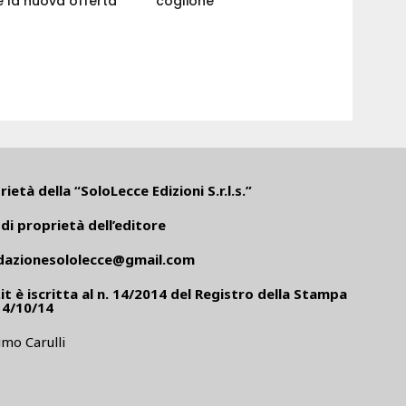
 la nuova offerta
coglione"
ietà della “SoloLecce Edizioni S.r.l.s.”
di proprietà dell’editore
dazionesololecce@gmail.com
it
è iscritta al n. 14/2014 del Registro della Stampa
14/10/14
mo Carulli