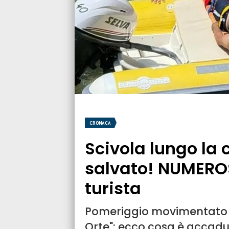
CRONACA
Scivola lungo la 
salvato! NUMERO
turista
Pomeriggio movimentato a
Orte": ecco cosa è accad