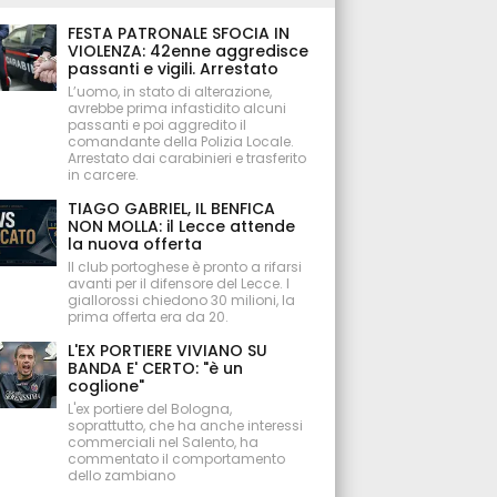
FESTA PATRONALE SFOCIA IN
VIOLENZA: 42enne aggredisce
passanti e vigili. Arrestato
L’uomo, in stato di alterazione,
avrebbe prima infastidito alcuni
passanti e poi aggredito il
comandante della Polizia Locale.
Arrestato dai carabinieri e trasferito
in carcere.
TIAGO GABRIEL, IL BENFICA
NON MOLLA: il Lecce attende
la nuova offerta
Il club portoghese è pronto a rifarsi
avanti per il difensore del Lecce. I
giallorossi chiedono 30 milioni, la
prima offerta era da 20.
L'EX PORTIERE VIVIANO SU
BANDA E' CERTO: "è un
coglione"
L'ex portiere del Bologna,
soprattutto, che ha anche interessi
commerciali nel Salento, ha
commentato il comportamento
dello zambiano