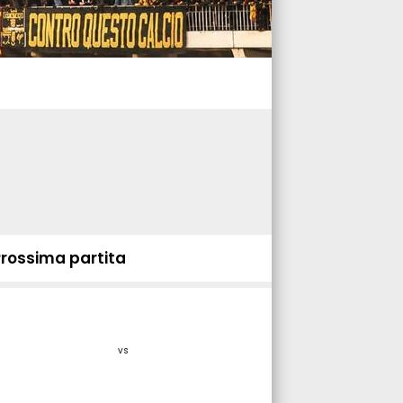
Prossima partita
vs