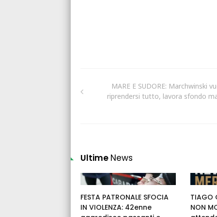
MARE E SUDORE: Marchwinski vu
riprendersi tutto, lavora sfondo ma
Ultime
News
FESTA PATRONALE SFOCIA
TIAGO G
IN VIOLENZA: 42enne
NON MOL