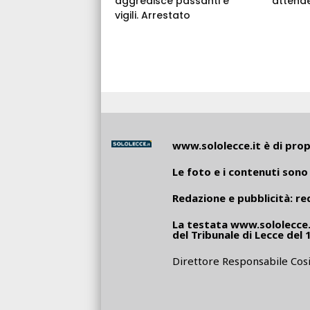
aggredisce passanti e
attende
vigili. Arrestato
www.sololecce.it
è di propr
Le foto e i contenuti sono 
Redazione e pubblicità:
re
La testata
www.sololecce.
del Tribunale di Lecce del 
Direttore Responsabile Cosi