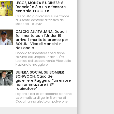
LECCE, MONZA E UDINESE: è
"caccia" a 3 a un difensore
centrale. ECCOLO!
La società giallorossa sulle tracce
di Asente, centrale difensivo del
Maccabi Tel Aviv
CALCIO ALL'ITALIANA. Dopo il
fallimento con l'Under 19
arriva il meritato premio per
BOLLINI: Vice di Mancini in
Nazionale
Dopo la fallimentare spedizione
azzurra all'Europeo Under 19 l'ex
tecnico del Lecce diventa Vice della
Nazionale maggiore
BUFERA SOCIAL SU BOMBER
SCHWOCH. Caso del
gioielliere Ruggero: "un errore
non ammazzare il 3°
rapinatore"
Le parole dell'ex attaccante e anche
ex primatista di gol in B prima di
Coda hanno alzato un polverone