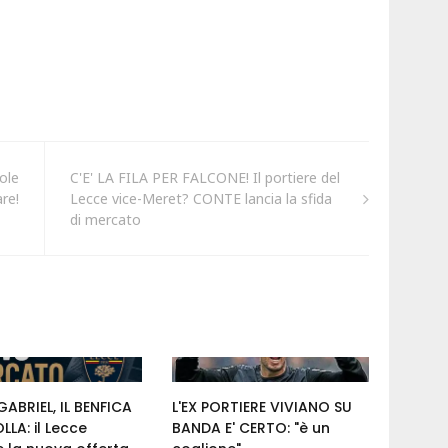
ole
C'E' LA FILA PER FALCONE! Il portiere del
re!
Lecce vice-Meret? CONTE lancia la sfida
di mercato
ABRIEL, IL BENFICA
L'EX PORTIERE VIVIANO SU
LA: il Lecce
BANDA E' CERTO: "è un