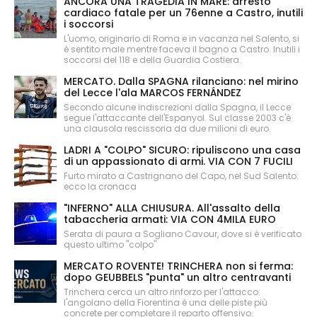
ANCORA UNA TRAGEDIA IN MARE: arresto
cardiaco fatale per un 76enne a Castro, inutili
i soccorsi
L'uomo, originario di Roma e in vacanza nel Salento, si
è sentito male mentre faceva il bagno a Castro. Inutili i
soccorsi del 118 e della Guardia Costiera.
MERCATO. Dalla SPAGNA rilanciano: nel mirino
del Lecce l'ala MARCOS FERNÁNDEZ
Secondo alcune indiscrezioni dalla Spagna, il Lecce
segue l'attaccante dell'Espanyol. Sul classe 2003 c'è
una clausola rescissoria da due milioni di euro.
LADRI A "COLPO" SICURO: ripuliscono una casa
di un appassionato di armi. VIA CON 7 FUCILI
Furto mirato a Castrignano del Capo, nel Sud Salento:
ecco la cronaca
"INFERNO" ALLA CHIUSURA. All'assalto della
tabaccheria armati: VIA CON 4MILA EURO
Serata di paura a Sogliano Cavour, dove si è verificato
questo ultimo "colpo"
MERCATO ROVENTE! TRINCHERA non si ferma:
dopo GEUBBELS "punta" un altro centravanti
Trinchera cerca un altro rinforzo per l'attacco:
l'angolano della Fiorentina è una delle piste più
concrete per completare il reparto offensivo.