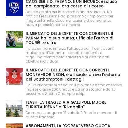
CAOS SERIE D. FASANO, È UN INCUBO: escluso
dal campionato, ora corsa al ricorso
Doccia gelata per la società biancazzurra: la LND
ratifica l'esclusione dal prossimo campionato per
irregolarità nella documentazione d'iscrizione. La
nuova proprietà non si arrende.
IL MERCATO DELLE DIRETTE CONCORRENTI. Il
PARMA ha la sua punta, ufficiale l'arrivo di
TOURÉ! Le cifre
Il club emiliano rinforza l'attacco con il centravanti
maliano dell'Atalanta. Il riscatto scatterà al
raggiungimento della salvezza e di determinati
obiettivi individuali.
IL MERCATO DELLE DIRETTE CONCORRENTI.
MONZA-ROBINSON, è ufficiale: arriva l'esterno
del Southampton! I dettagli
Il club brianzolo si assicura il giovane esterno offensivo
inglese classe 2007, reduce da una stagione da 26
presenze e 2 reti in Championship.
FLASH: LA TRAGEDIA A GALLIPOLI, MUORE
TURISTA 19ENNE a "Rivabella"
Dramma in acqua a "Rivabella". Ecco la cronaca di
questa tragedia
ABBONAMENTI, LA "CORSA" VERSO QUOTA