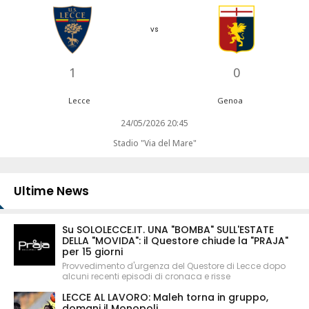
vs
1
0
Lecce
Genoa
24/05/2026 20:45
Stadio "Via del Mare"
Ultime News
Su SOLOLECCE.IT. UNA "BOMBA" SULL'ESTATE
DELLA "MOVIDA": il Questore chiude la "PRAJA"
per 15 giorni
Provvedimento d'urgenza del Questore di Lecce dopo
alcuni recenti episodi di cronaca e risse
LECCE AL LAVORO: Maleh torna in gruppo,
domani il Monopoli