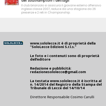
del Southampton! I dettagli
Il club brianzolo si assicura il giovane esterno offensivo
inglese classe 2007, reduce da una stagione da 26
presenze e 2 reti in Championship.
www.sololecce.it
è di proprietà della
“SoloLecce Edizioni S.r.l.s.”
Le foto e i contenuti sono di proprietà
dell’editore
Redazione e pubblicità:
redazionesololecce@gmail.com
La testata
www.sololecce.it
è iscritta al
n. 14/2014 del Registro della Stampa del
Tribunale di Lecce del 14/10/14
Direttore Responsabile Cosimo Carulli