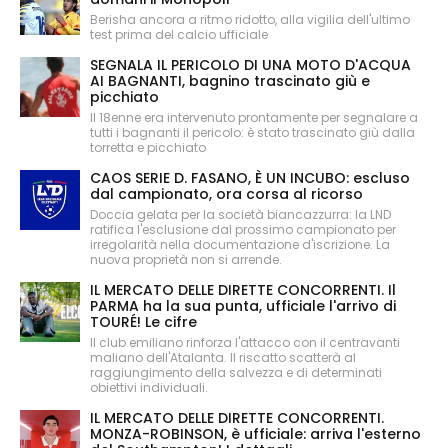
Berisha ancora a ritmo ridotto, alla vigilia dell'ultimo
test prima del calcio ufficiale
SEGNALA IL PERICOLO DI UNA MOTO D'ACQUA
AI BAGNANTI, bagnino trascinato giù e
picchiato
Il 18enne era intervenuto prontamente per segnalare a
tutti i bagnanti il pericolo: è stato trascinato giù dalla
torretta e picchiato
CAOS SERIE D. FASANO, È UN INCUBO: escluso
dal campionato, ora corsa al ricorso
Doccia gelata per la società biancazzurra: la LND
ratifica l'esclusione dal prossimo campionato per
irregolarità nella documentazione d'iscrizione. La
nuova proprietà non si arrende.
IL MERCATO DELLE DIRETTE CONCORRENTI. Il
PARMA ha la sua punta, ufficiale l'arrivo di
TOURÉ! Le cifre
Il club emiliano rinforza l'attacco con il centravanti
maliano dell'Atalanta. Il riscatto scatterà al
raggiungimento della salvezza e di determinati
obiettivi individuali.
IL MERCATO DELLE DIRETTE CONCORRENTI.
MONZA-ROBINSON, è ufficiale: arriva l'esterno