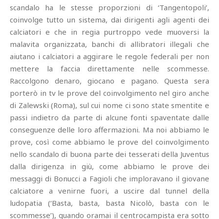
scandalo ha le stesse proporzioni di ‘Tangentopoli’,
coinvolge tutto un sistema, dai dirigenti agli agenti dei
calciatori e che in regia purtroppo vede muoversi la
malavita organizzata, banchi di allibratori illegali che
aiutano i calciatori a aggirare le regole federali per non
mettere la faccia direttamente nelle scommesse.
Raccolgono denaro, giocano e pagano. Questa sera
porterò in tv le prove del coinvolgimento nel giro anche
di Zalewski (Roma), sul cui nome ci sono state smentite e
passi indietro da parte di alcune fonti spaventate dalle
conseguenze delle loro affermazioni. Ma noi abbiamo le
prove, così come abbiamo le prove del coinvolgimento
nello scandalo di buona parte dei tesserati della Juventus
dalla dirigenza in giù, come abbiamo le prove dei
messaggi di Bonucci a Fagioli che imploravano il giovane
calciatore a venirne fuori, a uscire dal tunnel della
ludopatia (‘Basta, basta, basta Nicolò, basta con le
scommesse’), quando oramai il centrocampista era sotto