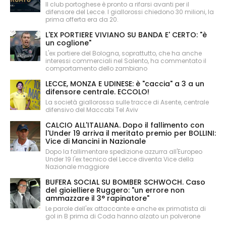
Il club portoghese è pronto a rifarsi avanti per il
difensore del Lecce. I giallorossi chiedono 30 milioni, la
prima offerta era da 20.
L'EX PORTIERE VIVIANO SU BANDA E' CERTO: "è
un coglione"
L'ex portiere del Bologna, soprattutto, che ha anche
interessi commerciali nel Salento, ha commentato il
comportamento dello zambiano
LECCE, MONZA E UDINESE: è "caccia" a 3 a un
difensore centrale. ECCOLO!
La società giallorossa sulle tracce di Asente, centrale
difensivo del Maccabi Tel Aviv
CALCIO ALL'ITALIANA. Dopo il fallimento con
l'Under 19 arriva il meritato premio per BOLLINI:
Vice di Mancini in Nazionale
Dopo la fallimentare spedizione azzurra all'Europeo
Under 19 l'ex tecnico del Lecce diventa Vice della
Nazionale maggiore
BUFERA SOCIAL SU BOMBER SCHWOCH. Caso
del gioielliere Ruggero: "un errore non
ammazzare il 3° rapinatore"
Le parole dell'ex attaccante e anche ex primatista di
gol in B prima di Coda hanno alzato un polverone