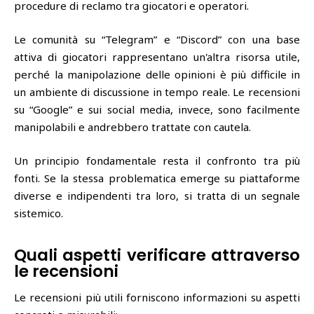
procedure di reclamo tra giocatori e operatori.
Le comunità su “Telegram” e “Discord” con una base
attiva di giocatori rappresentano un'altra risorsa utile,
perché la manipolazione delle opinioni è più difficile in
un ambiente di discussione in tempo reale. Le recensioni
su “Google” e sui social media, invece, sono facilmente
manipolabili e andrebbero trattate con cautela.
Un principio fondamentale resta il confronto tra più
fonti. Se la stessa problematica emerge su piattaforme
diverse e indipendenti tra loro, si tratta di un segnale
sistemico.
Quali aspetti verificare attraverso
le recensioni
Le recensioni più utili forniscono informazioni su aspetti