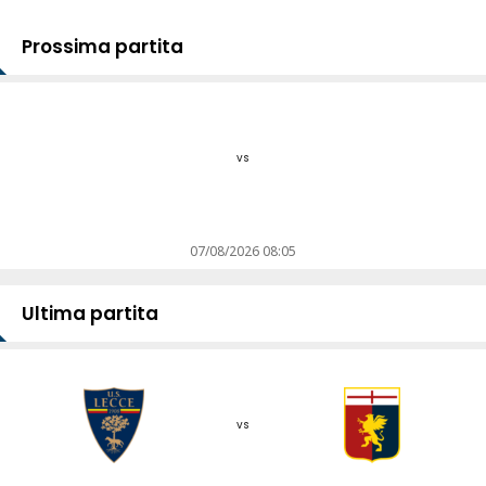
Prossima partita
vs
07/08/2026 08:05
Ultima partita
vs