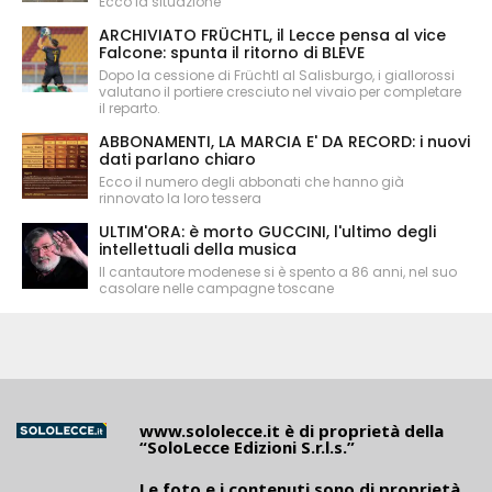
Ecco la situazione
ARCHIVIATO FRÜCHTL, il Lecce pensa al vice
Falcone: spunta il ritorno di BLEVE
Dopo la cessione di Früchtl al Salisburgo, i giallorossi
valutano il portiere cresciuto nel vivaio per completare
il reparto.
ABBONAMENTI, LA MARCIA E' DA RECORD: i nuovi
dati parlano chiaro
Ecco il numero degli abbonati che hanno già
rinnovato la loro tessera
ULTIM'ORA: è morto GUCCINI, l'ultimo degli
intellettuali della musica
Il cantautore modenese si è spento a 86 anni, nel suo
casolare nelle campagne toscane
www.sololecce.it
è di proprietà della
“SoloLecce Edizioni S.r.l.s.”
Le foto e i contenuti sono di proprietà