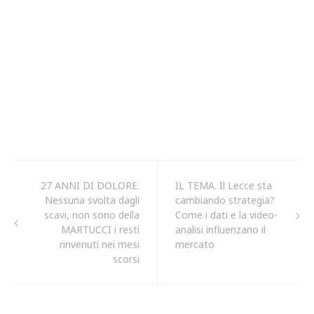
27 ANNI DI DOLORE.
IL TEMA. Il Lecce sta
Nessuna svolta dagli
cambiando strategia?
scavi, non sono della
Come i dati e la video-
MARTUCCI i resti
analisi influenzano il
rinvenuti nei mesi
mercato
scorsi