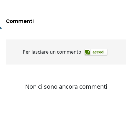
Commenti