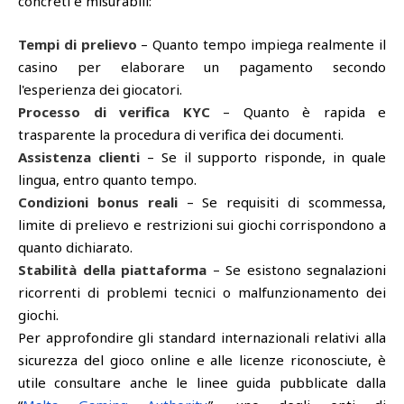
concreti e misurabili:
Tempi di prelievo
– Quanto tempo impiega realmente il
casino per elaborare un pagamento secondo
l'esperienza dei giocatori.
Processo di verifica KYC
– Quanto è rapida e
trasparente la procedura di verifica dei documenti.
Assistenza clienti
– Se il supporto risponde, in quale
lingua, entro quanto tempo.
Condizioni bonus reali
– Se requisiti di scommessa,
limite di prelievo e restrizioni sui giochi corrispondono a
quanto dichiarato.
Stabilità della piattaforma
– Se esistono segnalazioni
ricorrenti di problemi tecnici o malfunzionamento dei
giochi.
Per approfondire gli standard internazionali relativi alla
sicurezza del gioco online e alle licenze riconosciute, è
utile consultare anche le linee guida pubblicate dalla