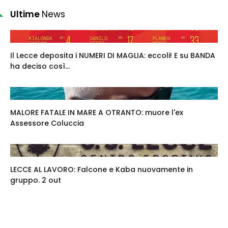
Ultime
News
Il Lecce deposita i NUMERI DI MAGLIA: eccoli! E su BANDA
ha deciso così...
MALORE FATALE IN MARE A OTRANTO: muore l'ex
Assessore Coluccia
LECCE AL LAVORO: Falcone e Kaba nuovamente in
gruppo. 2 out