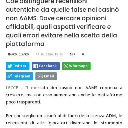
Coe distinguere recensioni
autentiche da quelle false nei casinò
non AAMS. Dove cercare opinioni
affidabili, quali aspetti verificare e
quali errori evitare nella scelta della
piattaforma
MARCO BIANCO
14.05.2026 15:05
547
0
Twitter
Facebook
Whatsapp
Telegram
Email
LECCE - Il mer
cato dei casinò non AAMS continua a
crescere, ma con esso aumentano anche le piattaforme
poco trasparenti.
Per chi sceglie un casinò al di fuori della licenza ADM, le
recensioni di altri giocatori diventano lo strumento