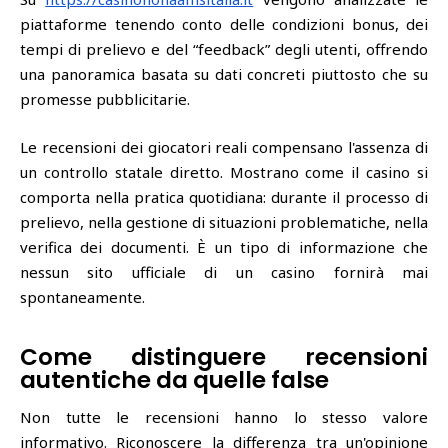
piattaforme tenendo conto delle condizioni bonus, dei
tempi di prelievo e del “feedback” degli utenti, offrendo
una panoramica basata su dati concreti piuttosto che su
promesse pubblicitarie.
Le recensioni dei giocatori reali compensano l'assenza di
un controllo statale diretto. Mostrano come il casino si
comporta nella pratica quotidiana: durante il processo di
prelievo, nella gestione di situazioni problematiche, nella
verifica dei documenti. È un tipo di informazione che
nessun sito ufficiale di un casino fornirà mai
spontaneamente.
Come distinguere recensioni
autentiche da quelle false
Non tutte le recensioni hanno lo stesso valore
informativo. Riconoscere la differenza tra un'opinione