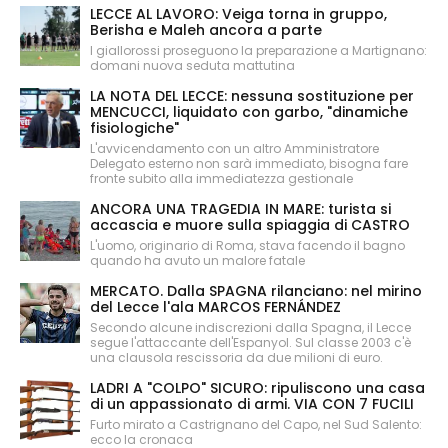
LECCE AL LAVORO: Veiga torna in gruppo,
Berisha e Maleh ancora a parte
I giallorossi proseguono la preparazione a Martignano:
domani nuova seduta mattutina
LA NOTA DEL LECCE: nessuna sostituzione per
MENCUCCI, liquidato con garbo, "dinamiche
fisiologiche"
L'avvicendamento con un altro Amministratore
Delegato esterno non sarà immediato, bisogna fare
fronte subito alla immediatezza gestionale
ANCORA UNA TRAGEDIA IN MARE: turista si
accascia e muore sulla spiaggia di CASTRO
L'uomo, originario di Roma, stava facendo il bagno
quando ha avuto un malore fatale
MERCATO. Dalla SPAGNA rilanciano: nel mirino
del Lecce l'ala MARCOS FERNÁNDEZ
Secondo alcune indiscrezioni dalla Spagna, il Lecce
segue l'attaccante dell'Espanyol. Sul classe 2003 c'è
una clausola rescissoria da due milioni di euro.
LADRI A "COLPO" SICURO: ripuliscono una casa
di un appassionato di armi. VIA CON 7 FUCILI
Furto mirato a Castrignano del Capo, nel Sud Salento:
ecco la cronaca