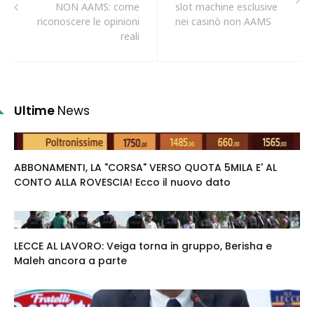
NON AAMS: come
slot machine esclusive
riconoscere le opinioni
nei casinò non AAMS
reali
Ultime
News
ABBONAMENTI, LA "CORSA" VERSO QUOTA 5MILA E' AL
CONTO ALLA ROVESCIA! Ecco il nuovo dato
LECCE AL LAVORO: Veiga torna in gruppo, Berisha e
Maleh ancora a parte