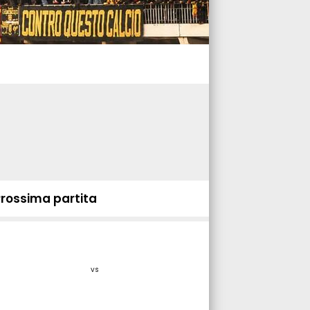
Prossima partita
vs