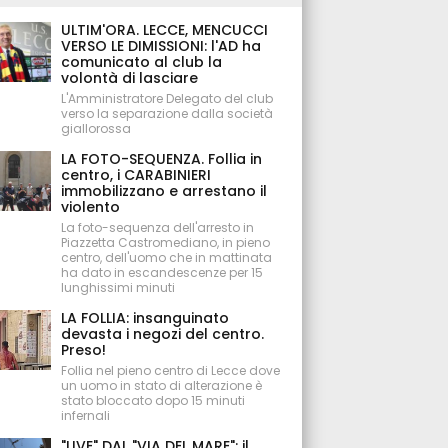
ULTIM'ORA. LECCE, MENCUCCI
VERSO LE DIMISSIONI: l'AD ha
comunicato al club la
volontà di lasciare
L'Amministratore Delegato del club
verso la separazione dalla società
giallorossa
LA FOTO-SEQUENZA. Follia in
centro, i CARABINIERI
immobilizzano e arrestano il
violento
La foto-sequenza dell'arresto in
Piazzetta Castromediano, in pieno
centro, dell'uomo che in mattinata
ha dato in escandescenze per 15
lunghissimi minuti
LA FOLLIA: insanguinato
devasta i negozi del centro.
Preso!
Follia nel pieno centro di Lecce dove
un uomo in stato di alterazione è
stato bloccato dopo 15 minuti
infernali
"LIVE" DAL "VIA DEL MARE": il