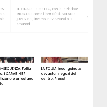
RA:
IL FINALE PERFETTO, con le "strisciate"
io a
RIDICOLE come i loro tifosi. MILAN e
ole
JUVENTUS, inverno in tv davanti a "I
cesaroni"
-SEQUENZA. Follia
LA FOLLIA: insanguinato
ro, i CARABINIERI
devasta i negozi del
izzano e arrestano
centro. Preso!
nto