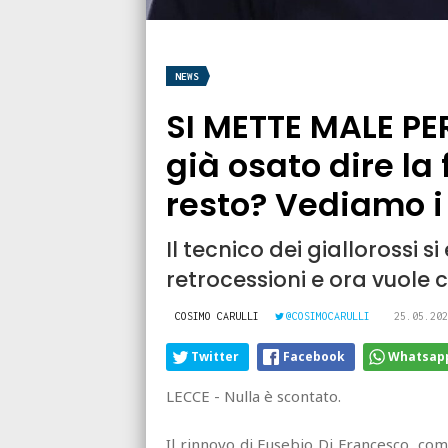
NEWS
SI METTE MALE PE
già osato dire la 
resto? Vediamo 
Il tecnico dei giallorossi s
retrocessioni e ora vuole c
COSIMO CARULLI
@COSIMOCARULLI
25.05.202
Twitter
Facebook
Whatsap
LECCE - Nulla è scontato.
Il rinnovo di Eusebio Di Francesco, co