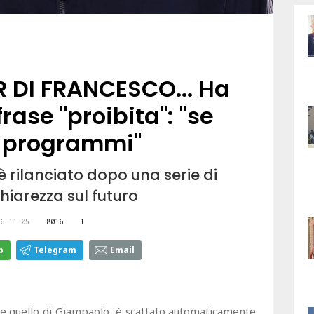
R DI FRANCESCO... Ha
frase "proibita": "se
i programmi"
i è rilanciato dopo una serie di
hiarezza sul futuro
6 11:05
8016
1
p
Telegram
Email
me quello di Giampaolo, è scattato automaticamente,