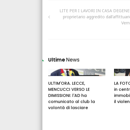
LITE PER I LAVORI IN CASA DEGENE
proprietario aggredito dall'affittuar
Vern
Ultime
News
ULTIM'ORA. LECCE,
LA FOTO
MENCUCCI VERSO LE
in cent
DIMISSIONI: l'AD ha
immobil
comunicato al club la
il viole
volontà di lasciare