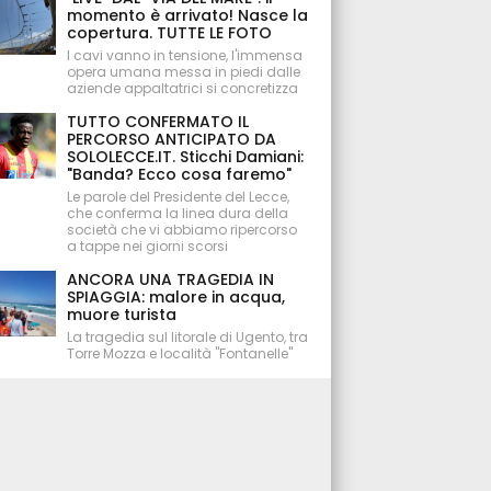
momento è arrivato! Nasce la
copertura. TUTTE LE FOTO
I cavi vanno in tensione, l'immensa
opera umana messa in piedi dalle
aziende appaltatrici si concretizza
TUTTO CONFERMATO IL
PERCORSO ANTICIPATO DA
SOLOLECCE.IT. Sticchi Damiani:
"Banda? Ecco cosa faremo"
Le parole del Presidente del Lecce,
che conferma la linea dura della
società che vi abbiamo ripercorso
a tappe nei giorni scorsi
ANCORA UNA TRAGEDIA IN
SPIAGGIA: malore in acqua,
muore turista
La tragedia sul litorale di Ugento, tra
Torre Mozza e località "Fontanelle"