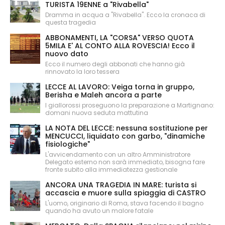
TURISTA 19ENNE a "Rivabella"
Dramma in acqua a "Rivabella". Ecco la cronaca di
questa tragedia
ABBONAMENTI, LA "CORSA" VERSO QUOTA
5MILA E' AL CONTO ALLA ROVESCIA! Ecco il
nuovo dato
Ecco il numero degli abbonati che hanno già
rinnovato la loro tessera
LECCE AL LAVORO: Veiga torna in gruppo,
Berisha e Maleh ancora a parte
I giallorossi proseguono la preparazione a Martignano:
domani nuova seduta mattutina
LA NOTA DEL LECCE: nessuna sostituzione per
MENCUCCI, liquidato con garbo, "dinamiche
fisiologiche"
L'avvicendamento con un altro Amministratore
Delegato esterno non sarà immediato, bisogna fare
fronte subito alla immediatezza gestionale
ANCORA UNA TRAGEDIA IN MARE: turista si
accascia e muore sulla spiaggia di CASTRO
L'uomo, originario di Roma, stava facendo il bagno
quando ha avuto un malore fatale