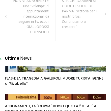
NON VI ANNOIERETE!
STICCHI DAMIANI SI
Una "valanga" di
GODE L'ESODO DI
appuntamenti
PARMA: "vittoria per i
internazionali da
nostri tifosi.
seguire in tv: ecco i
Continuiamo a
GIALLOROSSI
crescere"
COINVOLTI
Ultime
News
FLASH: LA TRAGEDIA A GALLIPOLI, MUORE TURISTA 19ENNE
a "Rivabella"
ABBONAMENTI, LA "CORSA" VERSO QUOTA 5MILA E' AL