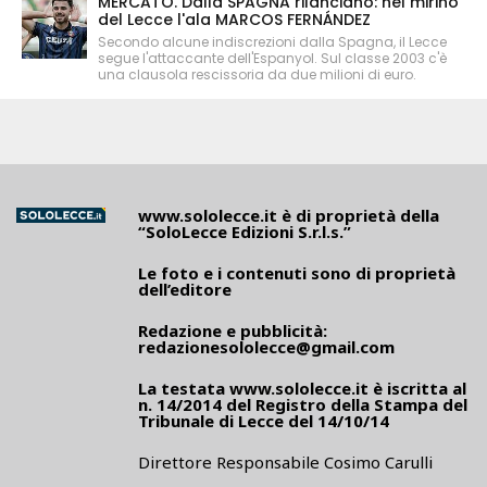
MERCATO. Dalla SPAGNA rilanciano: nel mirino
del Lecce l'ala MARCOS FERNÁNDEZ
Secondo alcune indiscrezioni dalla Spagna, il Lecce
segue l'attaccante dell'Espanyol. Sul classe 2003 c'è
una clausola rescissoria da due milioni di euro.
www.sololecce.it
è di proprietà della
“SoloLecce Edizioni S.r.l.s.”
Le foto e i contenuti sono di proprietà
dell’editore
Redazione e pubblicità:
redazionesololecce@gmail.com
La testata
www.sololecce.it
è iscritta al
n. 14/2014 del Registro della Stampa del
Tribunale di Lecce del 14/10/14
Direttore Responsabile Cosimo Carulli