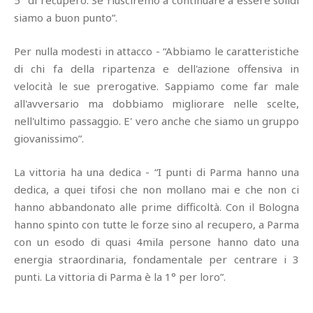
5° di recupero. Se riusciremo a continuare a essere solidi
siamo a buon punto”.
Per nulla modesti in attacco - “Abbiamo le caratteristiche
di chi fa della ripartenza e dell'azione offensiva in
velocità le sue prerogative. Sappiamo come far male
all'avversario ma dobbiamo migliorare nelle scelte,
nell'ultimo passaggio. E' vero anche che siamo un gruppo
giovanissimo”.
La vittoria ha una dedica - “I punti di Parma hanno una
dedica, a quei tifosi che non mollano mai e che non ci
hanno abbandonato alle prime difficoltà. Con il Bologna
hanno spinto con tutte le forze sino al recupero, a Parma
con un esodo di quasi 4mila persone hanno dato una
energia straordinaria, fondamentale per centrare i 3
punti. La vittoria di Parma è la 1° per loro”.