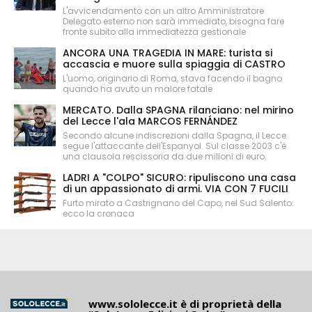
L'avvicendamento con un altro Amministratore
Delegato esterno non sarà immediato, bisogna fare
fronte subito alla immediatezza gestionale
ANCORA UNA TRAGEDIA IN MARE: turista si
accascia e muore sulla spiaggia di CASTRO
L'uomo, originario di Roma, stava facendo il bagno
quando ha avuto un malore fatale
MERCATO. Dalla SPAGNA rilanciano: nel mirino
del Lecce l'ala MARCOS FERNÁNDEZ
Secondo alcune indiscrezioni dalla Spagna, il Lecce
segue l'attaccante dell'Espanyol. Sul classe 2003 c'è
una clausola rescissoria da due milioni di euro.
LADRI A "COLPO" SICURO: ripuliscono una casa
di un appassionato di armi. VIA CON 7 FUCILI
Furto mirato a Castrignano del Capo, nel Sud Salento:
ecco la cronaca
www.sololecce.it
è di proprietà della