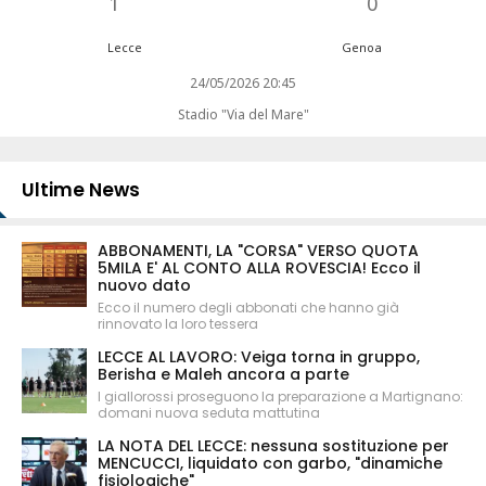
1
0
Lecce
Genoa
24/05/2026 20:45
Stadio "Via del Mare"
Ultime News
ABBONAMENTI, LA "CORSA" VERSO QUOTA
5MILA E' AL CONTO ALLA ROVESCIA! Ecco il
nuovo dato
Ecco il numero degli abbonati che hanno già
rinnovato la loro tessera
LECCE AL LAVORO: Veiga torna in gruppo,
Berisha e Maleh ancora a parte
I giallorossi proseguono la preparazione a Martignano:
domani nuova seduta mattutina
LA NOTA DEL LECCE: nessuna sostituzione per
MENCUCCI, liquidato con garbo, "dinamiche
fisiologiche"