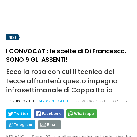
NEWS
I CONVOCATI: le scelte di Di Francesco.
SONO 9 GLI ASSENTI!
Ecco la rosa con cui il tecnico del
Lecce affronterà questo impegno
infrasettimanale di Coppa Italia
COSIMO CARULLI
@COSIMOCARULLI
23.09.2025 15:51
880
0
Twitter
Facebook
Whatsapp
Telegram
Email
MILANO - Sono 23 i giallorossi saliti sul volo che ha