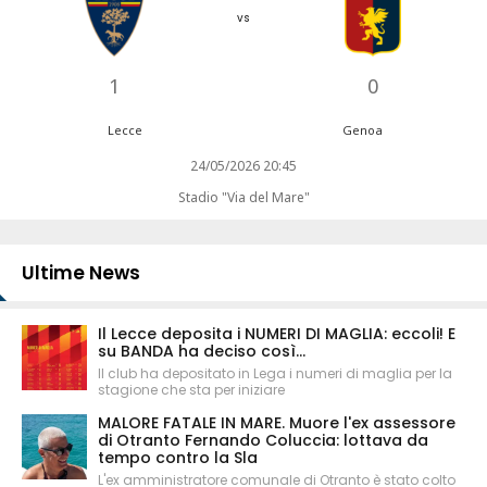
vs
1
0
Lecce
Genoa
24/05/2026 20:45
Stadio "Via del Mare"
Ultime News
Il Lecce deposita i NUMERI DI MAGLIA: eccoli! E
su BANDA ha deciso così...
Il club ha depositato in Lega i numeri di maglia per la
stagione che sta per iniziare
MALORE FATALE IN MARE. Muore l'ex assessore
di Otranto Fernando Coluccia: lottava da
tempo contro la Sla
L'ex amministratore comunale di Otranto è stato colto