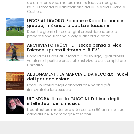
da un improvviso malore mentre faceva il bagno.
Inutili i tentativi di rianimazione del 118 e della Guardia
Costiera.
LECCE AL LAVORO: Falcone e Kaba tornano in
gruppo, in 2 ancora out. La situazione
Dopo tre giorni di riposo i giallorossi riprendono la
preparazione. Berisha e Veiga ancora a parte
ARCHIVIATO FRÜCHTL, il Lecce pensa al vice
Falcone: spunta il ritorno di BLEVE
Dopo la cessione di Früchtl al Salisburgo, i giallorossi
valutano il portiere cresciuto nel vivaio per completare
il reparto.
ABBONAMENTI, LA MARCIA E' DA RECORD: i nuovi
dati parlano chiaro
Ecco il numero degli abbonati che hanno già
rinnovato la loro tessera
ULTIM'ORA: è morto GUCCINI, l'ultimo degli
intellettuali della musica
Il cantautore modenese si è spento a 86 anni, nel suo
casolare nelle campagne toscane