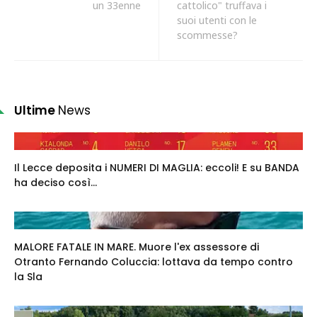
un 33enne
cattolico" truffava i
suoi utenti con le
scommesse?
Ultime
News
Il Lecce deposita i NUMERI DI MAGLIA: eccoli! E su BANDA
ha deciso così...
MALORE FATALE IN MARE. Muore l'ex assessore di
Otranto Fernando Coluccia: lottava da tempo contro
la Sla