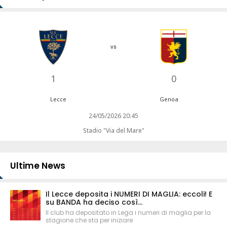
vs
1
0
Lecce
Genoa
24/05/2026 20:45
Stadio "Via del Mare"
Ultime News
Il Lecce deposita i NUMERI DI MAGLIA: eccoli! E
su BANDA ha deciso così...
Il club ha depositato in Lega i numeri di maglia per la
stagione che sta per iniziare