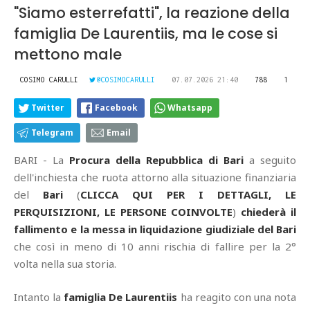
"Siamo esterrefatti", la reazione della
famiglia De Laurentiis, ma le cose si
mettono male
COSIMO CARULLI
@COSIMOCARULLI
07.07.2026 21:40
788
1
Twitter
Facebook
Whatsapp
Telegram
Email
BARI - La
Procura della Repubblica di Bari
a seguito
dell'inchiesta che ruota attorno alla situazione finanziaria
del
Bari
(
CLICCA QUI PER I DETTAGLI, LE
PERQUISIZIONI, LE PERSONE COINVOLTE
)
chiederà il
fallimento e la messa in liquidazione giudiziale del Bari
che così in meno di 10 anni rischia di fallire per la 2°
volta nella sua storia.
Intanto la
famiglia De Laurentiis
ha reagito con una nota