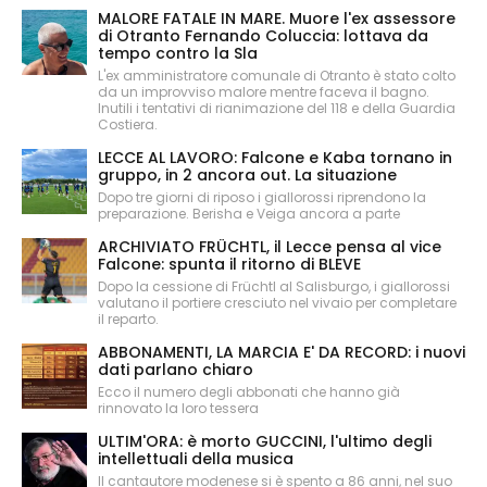
MALORE FATALE IN MARE. Muore l'ex assessore
di Otranto Fernando Coluccia: lottava da
tempo contro la Sla
L'ex amministratore comunale di Otranto è stato colto
da un improvviso malore mentre faceva il bagno.
Inutili i tentativi di rianimazione del 118 e della Guardia
Costiera.
LECCE AL LAVORO: Falcone e Kaba tornano in
gruppo, in 2 ancora out. La situazione
Dopo tre giorni di riposo i giallorossi riprendono la
preparazione. Berisha e Veiga ancora a parte
ARCHIVIATO FRÜCHTL, il Lecce pensa al vice
Falcone: spunta il ritorno di BLEVE
Dopo la cessione di Früchtl al Salisburgo, i giallorossi
valutano il portiere cresciuto nel vivaio per completare
il reparto.
ABBONAMENTI, LA MARCIA E' DA RECORD: i nuovi
dati parlano chiaro
Ecco il numero degli abbonati che hanno già
rinnovato la loro tessera
ULTIM'ORA: è morto GUCCINI, l'ultimo degli
intellettuali della musica
Il cantautore modenese si è spento a 86 anni, nel suo