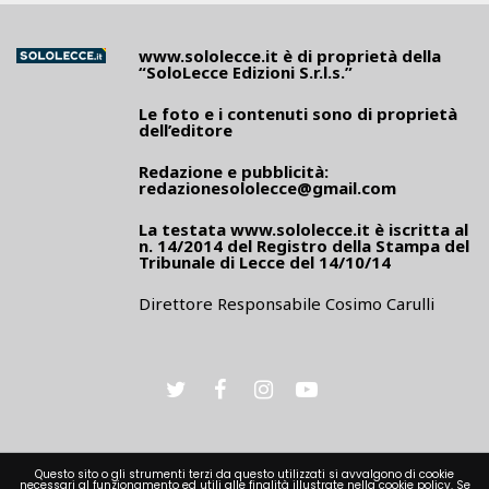
www.sololecce.it
è di proprietà della
“SoloLecce Edizioni S.r.l.s.”
Le foto e i contenuti sono di proprietà
dell’editore
Redazione e pubblicità:
redazionesololecce@gmail.com
La testata
www.sololecce.it
è iscritta al
n. 14/2014 del Registro della Stampa del
Tribunale di Lecce del 14/10/14
Direttore Responsabile Cosimo Carulli
Questo sito o gli strumenti terzi da questo utilizzati si avvalgono di cookie
necessari al funzionamento ed utili alle finalità illustrate nella cookie policy. Se