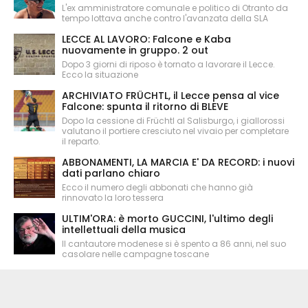
L'ex amministratore comunale e politico di Otranto da
tempo lottava anche contro l'avanzata della SLA
LECCE AL LAVORO: Falcone e Kaba
nuovamente in gruppo. 2 out
Dopo 3 giorni di riposo è tornato a lavorare il Lecce.
Ecco la situazione
ARCHIVIATO FRÜCHTL, il Lecce pensa al vice
Falcone: spunta il ritorno di BLEVE
Dopo la cessione di Früchtl al Salisburgo, i giallorossi
valutano il portiere cresciuto nel vivaio per completare
il reparto.
ABBONAMENTI, LA MARCIA E' DA RECORD: i nuovi
dati parlano chiaro
Ecco il numero degli abbonati che hanno già
rinnovato la loro tessera
ULTIM'ORA: è morto GUCCINI, l'ultimo degli
intellettuali della musica
Il cantautore modenese si è spento a 86 anni, nel suo
casolare nelle campagne toscane