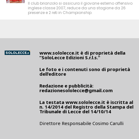
Il club brianzolo si assicura il giovane esterno offensivo
inglese classe 2007, reduce da una stagione da 26
presenze e 2 reti in Championship.
www.sololecce.it
è di proprietà della
“SoloLecce Edizioni S.r.l.s.”
Le foto e i contenuti sono di proprietà
dell’editore
Redazione e pubblicità:
redazionesololecce@gmail.com
La testata
www.sololecce.it
è iscritta al
n. 14/2014 del Registro della Stampa del
Tribunale di Lecce del 14/10/14
Direttore Responsabile Cosimo Carulli