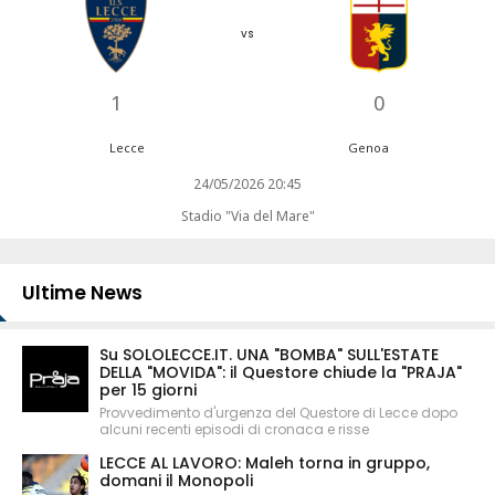
vs
1
0
Lecce
Genoa
24/05/2026 20:45
Stadio "Via del Mare"
Ultime News
Su SOLOLECCE.IT. UNA "BOMBA" SULL'ESTATE
DELLA "MOVIDA": il Questore chiude la "PRAJA"
per 15 giorni
Provvedimento d'urgenza del Questore di Lecce dopo
alcuni recenti episodi di cronaca e risse
LECCE AL LAVORO: Maleh torna in gruppo,
domani il Monopoli