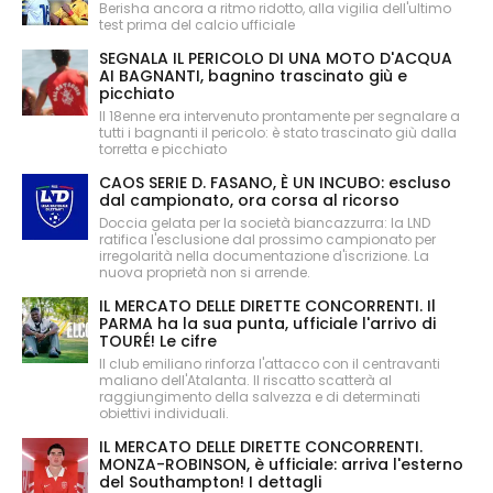
Berisha ancora a ritmo ridotto, alla vigilia dell'ultimo
test prima del calcio ufficiale
SEGNALA IL PERICOLO DI UNA MOTO D'ACQUA
AI BAGNANTI, bagnino trascinato giù e
picchiato
Il 18enne era intervenuto prontamente per segnalare a
tutti i bagnanti il pericolo: è stato trascinato giù dalla
torretta e picchiato
CAOS SERIE D. FASANO, È UN INCUBO: escluso
dal campionato, ora corsa al ricorso
Doccia gelata per la società biancazzurra: la LND
ratifica l'esclusione dal prossimo campionato per
irregolarità nella documentazione d'iscrizione. La
nuova proprietà non si arrende.
IL MERCATO DELLE DIRETTE CONCORRENTI. Il
PARMA ha la sua punta, ufficiale l'arrivo di
TOURÉ! Le cifre
Il club emiliano rinforza l'attacco con il centravanti
maliano dell'Atalanta. Il riscatto scatterà al
raggiungimento della salvezza e di determinati
obiettivi individuali.
IL MERCATO DELLE DIRETTE CONCORRENTI.
MONZA-ROBINSON, è ufficiale: arriva l'esterno
del Southampton! I dettagli