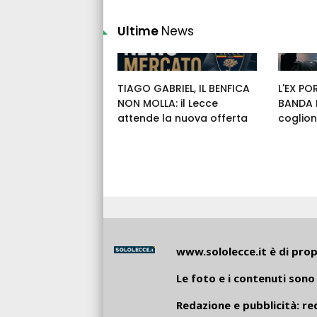
Ultime
News
TIAGO GABRIEL, IL BENFICA
L'EX PO
NON MOLLA: il Lecce
BANDA E
attende la nuova offerta
coglion
www.sololecce.it
è di propr
Le foto e i contenuti sono 
Redazione e pubblicità:
re