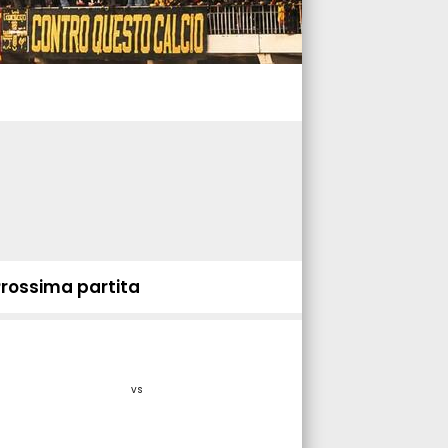
Prossima partita
vs