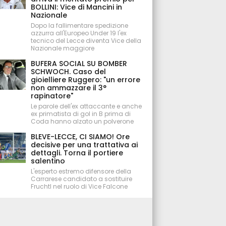
BOLLINI: Vice di Mancini in
Nazionale
Dopo la fallimentare spedizione
azzurra all'Europeo Under 19 l'ex
tecnico del Lecce diventa Vice della
Nazionale maggiore
BUFERA SOCIAL SU BOMBER
SCHWOCH. Caso del
gioielliere Ruggero: "un errore
non ammazzare il 3°
rapinatore"
Le parole dell'ex attaccante e anche
ex primatista di gol in B prima di
Coda hanno alzato un polverone
BLEVE-LECCE, CI SIAMO! Ore
decisive per una trattativa ai
dettagli. Torna il portiere
salentino
L'esperto estremo difensore della
Carrarese candidato a sostituire
Fruchtl nel ruolo di Vice Falcone