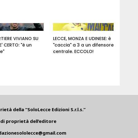
RTIERE VIVIANO SU
LECCE, MONZA E UDINESE: è
' CERTO: "è un
"caccia" a 3 a un difensore
e"
centrale. ECCOLO!
ietà della “SoloLecce Edizioni S.r.l.s.”
di proprietà dell’editore
dazionesololecce@gmail.com