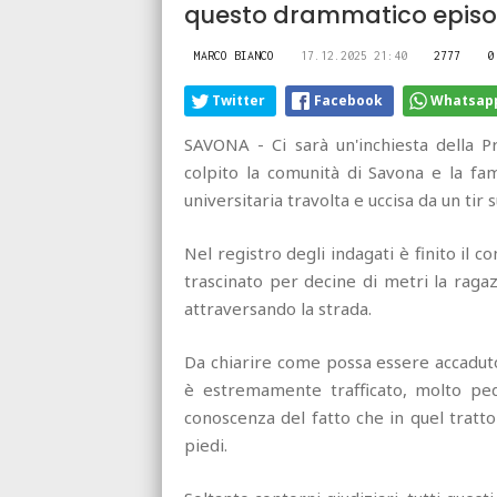
questo drammatico episo
MARCO BIANCO
17.12.2025 21:40
2777
0
Twitter
Facebook
Whatsap
SAVONA - Ci sarà un'inchiesta della P
colpito la comunità di Savona e la fam
universitaria travolta e uccisa da un tir s
Nel registro degli indagati è finito i
trascinato per decine di metri la raga
attraversando la strada.
Da chiarire come possa essere accaduto 
è estremamente trafficato, molto pedo
conoscenza del fatto che in quel tratto 
piedi.