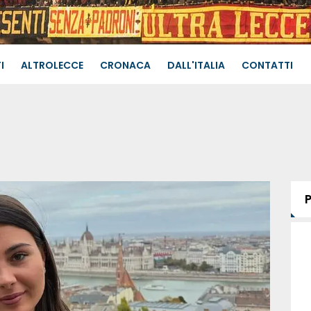
I
ALTROLECCE
CRONACA
DALL'ITALIA
CONTATTI