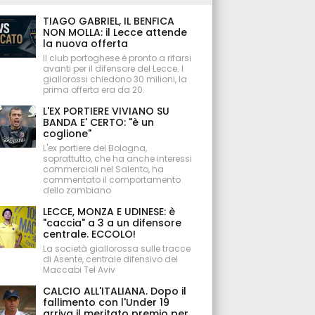
TIAGO GABRIEL, IL BENFICA
NON MOLLA: il Lecce attende
la nuova offerta
Il club portoghese è pronto a rifarsi
avanti per il difensore del Lecce. I
giallorossi chiedono 30 milioni, la
prima offerta era da 20.
L'EX PORTIERE VIVIANO SU
BANDA E' CERTO: "è un
coglione"
L'ex portiere del Bologna,
soprattutto, che ha anche interessi
commerciali nel Salento, ha
commentato il comportamento
dello zambiano
LECCE, MONZA E UDINESE: è
"caccia" a 3 a un difensore
centrale. ECCOLO!
La società giallorossa sulle tracce
di Asente, centrale difensivo del
Maccabi Tel Aviv
CALCIO ALL'ITALIANA. Dopo il
fallimento con l'Under 19
arriva il meritato premio per