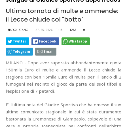
Ultima tornata di multe e ammende:
il Lecce chiude col "botto"
MARCO BIANCO
27.05.2026 11:15
1285
0
Twitter
Facebook
Whatsapp
Telegram
Email
MILANO - Dopo aver superato abbondantemente quota
150mila Euro di multe e ammende il Lecce chiude la
stagione con ben 15mila Euro di multa per il lancio di 2
fumogeni nel recinto di gioco da parte dei suoi tifosi e
l'esplosione di 7 petardi.
E' l'ultima nota del Giudice Sportivo che ha emesso il suo
ultimo comunicato stagionale in cui è stata duramente
bastonata la Cremonese di Giampaolo, colpevole di una
vera e propria sceneggiata nei confronti dell'arbitro