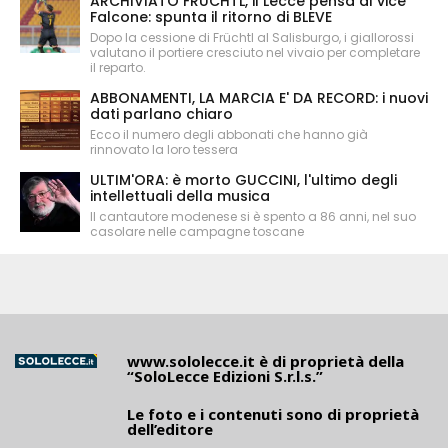
ARCHIVIATO FRÜCHTL, il Lecce pensa al vice
Falcone: spunta il ritorno di BLEVE
Dopo la cessione di Früchtl al Salisburgo, i giallorossi
valutano il portiere cresciuto nel vivaio per completare
il reparto.
ABBONAMENTI, LA MARCIA E' DA RECORD: i nuovi
dati parlano chiaro
Ecco il numero degli abbonati che hanno già
rinnovato la loro tessera
ULTIM'ORA: è morto GUCCINI, l'ultimo degli
intellettuali della musica
Il cantautore modenese si è spento a 86 anni, nel suo
casolare nelle campagne toscane
www.sololecce.it
è di proprietà della
“SoloLecce Edizioni S.r.l.s.”
Le foto e i contenuti sono di proprietà
dell’editore