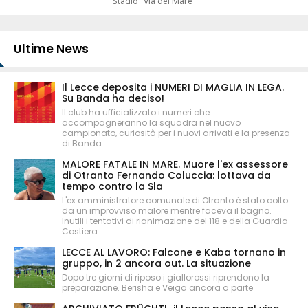
Stadio "Via del Mare"
Ultime News
Il Lecce deposita i NUMERI DI MAGLIA IN LEGA.
Su Banda ha deciso!
Il club ha ufficializzato i numeri che
accompagneranno la squadra nel nuovo
campionato, curiosità per i nuovi arrivati e la presenza
di Banda
MALORE FATALE IN MARE. Muore l'ex assessore
di Otranto Fernando Coluccia: lottava da
tempo contro la Sla
L'ex amministratore comunale di Otranto è stato colto
da un improvviso malore mentre faceva il bagno.
Inutili i tentativi di rianimazione del 118 e della Guardia
Costiera.
LECCE AL LAVORO: Falcone e Kaba tornano in
gruppo, in 2 ancora out. La situazione
Dopo tre giorni di riposo i giallorossi riprendono la
preparazione. Berisha e Veiga ancora a parte